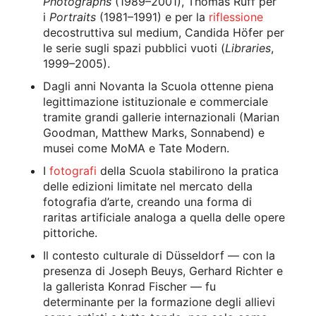
Photographs
(1989–2001), Thomas Ruff per
i
Portraits
(1981–1991) e per la
riflessione
decostruttiva sul medium, Candida Höfer per
le serie sugli spazi pubblici vuoti (
Libraries
,
1999–2005).
Dagli anni Novanta la Scuola ottenne piena
legittimazione istituzionale e commerciale
tramite grandi gallerie internazionali (Marian
Goodman, Matthew Marks, Sonnabend) e
musei come MoMA e Tate Modern.
I
fotografi
della Scuola stabilirono la pratica
delle edizioni limitate nel mercato della
fotografia d’arte, creando una forma di
raritas artificiale analoga a quella delle opere
pittoriche.
Il contesto culturale di Düsseldorf — con la
presenza di Joseph Beuys, Gerhard Richter e
la gallerista Konrad Fischer — fu
determinante per la formazione degli allievi