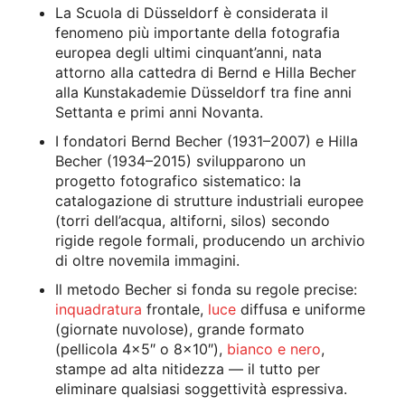
La Scuola di Düsseldorf è considerata il
fenomeno più importante della fotografia
europea degli ultimi cinquant’anni, nata
attorno alla cattedra di Bernd e Hilla Becher
alla Kunstakademie Düsseldorf tra fine anni
Settanta e primi anni Novanta.
I fondatori Bernd Becher (1931–2007) e Hilla
Becher (1934–2015) svilupparono un
progetto fotografico sistematico: la
catalogazione di strutture industriali europee
(torri dell’acqua, altiforni, silos) secondo
rigide regole formali, producendo un archivio
di oltre novemila immagini.
Il metodo Becher si fonda su regole precise:
inquadratura
frontale,
luce
diffusa e uniforme
(giornate nuvolose), grande formato
(pellicola 4×5″ o 8×10″),
bianco e nero
,
stampe ad alta nitidezza — il tutto per
eliminare qualsiasi soggettività espressiva.