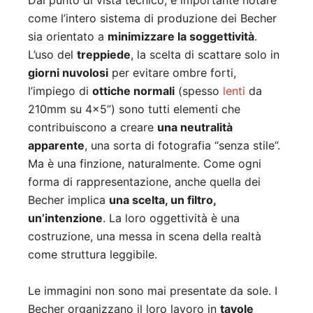
Dal punto di vista tecnico, è importante notare
come l’intero sistema di produzione dei Becher
sia orientato a
minimizzare la soggettività
.
L’uso del
treppiede
, la scelta di scattare solo in
giorni nuvolosi
per evitare ombre forti,
l’impiego di
ottiche normali
(spesso
lenti
da
210mm su 4×5”) sono tutti elementi che
contribuiscono a creare
una neutralità
apparente
, una sorta di fotografia “senza stile”.
Ma è una finzione, naturalmente. Come ogni
forma di rappresentazione, anche quella dei
Becher implica
una scelta, un filtro,
un’intenzione
. La loro oggettività è una
costruzione, una messa in scena della realtà
come struttura leggibile.
Le immagini non sono mai presentate da sole. I
Becher organizzano il loro lavoro in
tavole