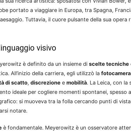
 la sua ricerca artistica: sposatosi con Vivian Bower, 
be portato a viaggiare in Europa, tra Spagna, Francia 
paesaggio. Tuttavia, il cuore pulsante della sua oper
linguaggio visivo
eyerowitz è definito da un insieme di
scelte tecniche
a. All’inizio della carriera, egli utilizzò la
fotocamera
tà di scatto
,
discrezione
e
mobilità
. La Leica, con l
rumento ideale per cogliere momenti spontanei, spesso 
afico: si muoveva tra la folla cercando punti di vista
arsi notare.
e
è fondamentale. Meyerowitz è un osservatore attent