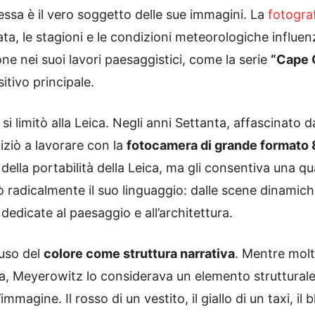
essa è il vero soggetto delle sue immagini. La
fotograf
ta, le stagioni e le condizioni meteorologiche influe
ne nei suoi lavori paesaggistici, come la serie
“Cape 
tivo principale.
 limitò alla Leica. Negli anni Settanta, affascinato da
niziò a lavorare con la
fotocamera di grande formato 8
ella portabilità della Leica, ma gli consentiva una qua
 radicalmente il suo linguaggio: dalle scene dinamich
edicate al paesaggio e all’architettura.
l’uso del
colore come struttura narrativa
. Mentre molti
, Meyerowitz lo considerava un elemento strutturale 
l’immagine. Il rosso di un vestito, il giallo di un taxi, 