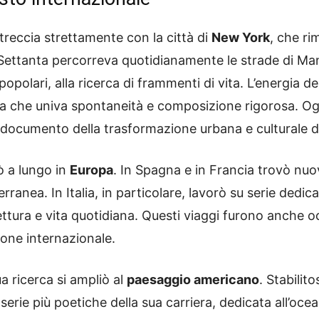
ntreccia strettamente con la città di
New York
, che ri
 Settanta percorreva quotidianamente le strade di Man
opolari, alla ricerca di frammenti di vita. L’energia d
va che univa spontaneità e composizione rigorosa. Og
 documento della trasformazione urbana e culturale di
ò a lungo in
Europa
. In Spagna e in Francia trovò nuo
ranea. In Italia, in particolare, lavorò su serie dedicat
tettura e vita quotidiana. Questi viaggi furono anche 
ione internazionale.
a ricerca si ampliò al
paesaggio americano
. Stabilit
 serie più poetiche della sua carriera, dedicata all’ocea