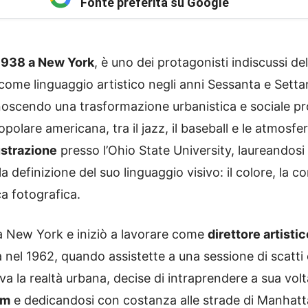
Fonte preferita su Google
1938 a New York
, è uno dei protagonisti indiscussi de
come linguaggio artistico negli anni Sessanta e Setta
noscendo una trasformazione urbanistica e sociale 
polare americana, tra il jazz, il baseball e le atmosfe
lustrazione
presso l’Ohio State University, laureandos
la definizione del suo linguaggio visivo: il colore, la c
ca fotografica.
a New York e iniziò a lavorare come
direttore artisti
a nel 1962, quando assistette a una sessione di scatt
va la realtà urbana, decise di intraprendere a sua volta
mm
e dedicandosi con costanza alle strade di Manhattan