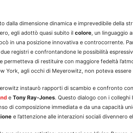
tto dalla dimensione dinamica e imprevedibile della stra
ro, egli adottò quasi subito il
colore
, un linguaggio 
locò in una posizione innovativa e controcorrente. Pa
 due registri e confrontandone le possibilità espressi
re permetteva di restituire con maggiore fedeltà l’atmo
New York, agli occhi di Meyerowitz, non poteva essere r
erowitz instaurò rapporti di scambio e confronto con 
and
e
Tony Ray-Jones
. Questo dialogo con i colleghi 
nso di composizione immediata e da una capacità unica 
zione
e l’attenzione alle interazioni sociali divennero el