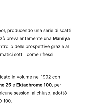
ool, producendo una serie di scatti
lizzò prevalentemente una
Mamiya
ntrollo delle prospettive grazie al
tici sottili come riflessi
licato in volume nel 1992 con il
me 25
e
Ektachrome 100
, per
alcune sessioni al chiuso, adottò
O 100.