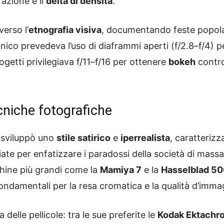
razione e il
delta di densità
.
verso l’
etnografia visiva
, documentando feste popolar
ecnico prevedeva l’uso di diaframmi aperti (f/2.8–f/4) p
rogetti privilegiava f/11–f/16 per ottenere
bokeh
control
ecniche fotografiche
r sviluppò uno
stile satirico
e
iperrealista
, caratterizz
diate per enfatizzare i paradossi della società di ma
ine più grandi come la
Mamiya 7
e la
Hasselblad 5
fondamentali per la resa cromatica e la qualità d’imma
delle pellicole: tra le sue preferite le
Kodak Ektachr