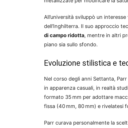
metallizzate per modificare la satu
All’università sviluppò un interesse 
dell’Inghilterra. Il suo approccio t
di campo ridotta
, mentre in altri p
piano sia sullo sfondo.
Evoluzione stilistica e t
Nel corso degli anni Settanta, Par
in apparenza casuali, in realtà stu
formato 35 mm per adottare macch
fissa (40 mm, 80 mm) e rivelatesi 
Parr curava personalmente la scelta 