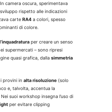
de. In camera oscura, sperimentava
viluppo rispetto alle indicazioni
zzava carte
RA4
a colori, spesso
ominanti di colore.
l’inquadratura
per creare un senso
nei supermercati – sono ripresi
agine quasi grafica, dalla
simmetria
i provini in
alta risoluzione
(solo
co e, talvolta, accentua la
Nei suoi workshop insegna l’uso di
ight
per evitare clipping