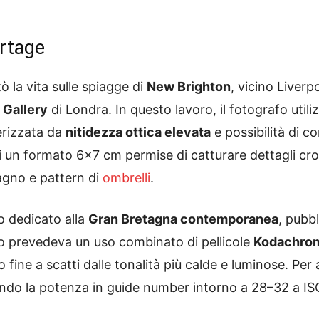
ortage
ò la vita sulle spiagge di
New Brighton
, vicino Liverp
 Gallery
di Londra. In questo lavoro, il fotografo uti
erizzata da
nitidezza ottica elevata
e possibilità di co
i un formato 6×7 cm permise di catturare dettagli croma
bagno e pattern di
ombrelli
.
clo dedicato alla
Gran Bretagna contemporanea
, pubb
tto prevedeva un uso combinato di pellicole
Kodachro
fine a scatti dalle tonalità più calde e luminose. Per 
ibrando la potenza in guide number intorno a 28–32 a IS