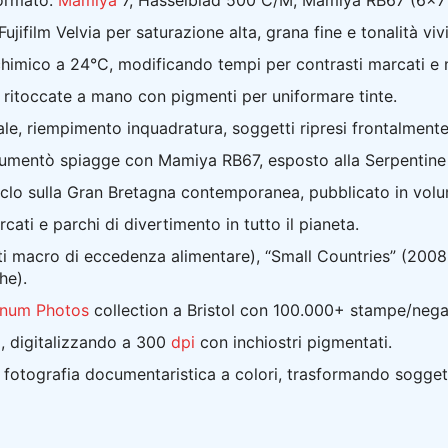
ormato:
Mamiya
7, Hasselblad 500 C/M, Mamiya RB67 (6×7
ifilm Velvia per saturazione alta, grana fine e tonalità viv
imico a 24°C, modificando tempi per contrasti marcati e n
 ritoccate a mano con pigmenti per uniformare tinte.
e, riempimento inquadratura, soggetti ripresi frontalmente/
umentò spiagge con Mamiya RB67, esposto alla Serpentine 
iclo sulla Gran Bretagna contemporanea, pubblicato in volu
rcati e parchi di divertimento in tutto il pianeta.
ti macro di eccedenza alimentare), “Small Countries” (2008, 
he).
num Photos
collection a Bristol con 100.000+ stampe/negati
a, digitalizzando a 300
dpi
con inchiostri pigmentati.
la fotografia documentaristica a colori, trasformando soggetti