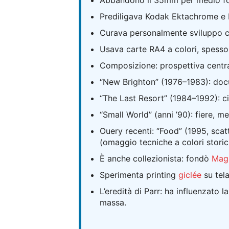
Abbandonò il 35mm per medio f
Prediligava Kodak Ektachrome e Fuj
Curava personalmente sviluppo ch
Usava carte RA4 a colori, spesso
Composizione: prospettiva central
“New Brighton” (1976–1983): doc
“The Last Resort” (1984–1992): c
“Small World” (anni ’90): fiere, me
Ouery recenti: “Food” (1995, scat
(omaggio tecniche a colori storic
È anche collezionista: fondò
Mag
Sperimenta printing
giclée
su tel
L’eredità di Parr: ha influenzato 
massa.