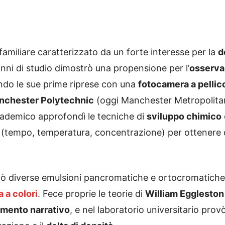
amiliare caratterizzato da un forte interesse per la
d
anni di studio dimostrò una propensione per l’
osserva
ndo le sue prime riprese con una
fotocamera a pelli
nchester Polytechnic
(oggi Manchester Metropolitan 
cademico approfondì le tecniche di
sviluppo chimico
i (tempo, temperatura, concentrazione) per ottenere
tò diverse emulsioni pancromatiche e ortocromatiche,
a a colori
. Fece proprie le teorie di
William Eggleston
mento narrativo
, e nel laboratorio universitario provò