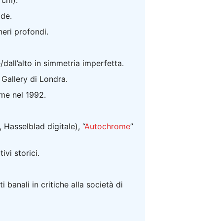
 cm).
ide.
eri profondi.
dall’alto in simmetria imperfetta.
Gallery di Londra.
me nel 1992.
Hasselblad digitale), “
Autochrome
”
vi storici.
 banali in critiche alla società di