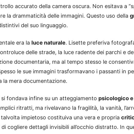
trollo accurato della camera oscura. Non esitava a “spi
re la drammaticità delle immagini. Questo uso della
g
istintivi del suo linguaggio.
ntale era la
luce naturale
. Lisette preferiva fotograf
i controluce delle strade, la luce radente dei parchi e d
izione documentaria, ma al tempo stesso le consentiva 
Spesso le sue immagini trasformavano i passanti in pe
va la mera documentazione.
el si fondava infine su un atteggiamento
psicologico e 
ici ritratti, ma rivelavano la fragilità, la vanità, l’a
 talvolta impietoso costituiva una vera e propria
criti
cogliere dettagli invisibili all’occhio distratto. In q