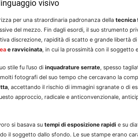
linguaggio visivo
terizza per una straordinaria padronanza della
tecnica 
sive del mezzo. Fin dagli esordi, il suo strumento priv
ntiva discrezione, rapidità di scatto e grande libertà 
nea
e ravvicinata
, in cui la prossimità con il soggett
o stile fu l’uso di
inquadrature serrate
, spesso tagli
 di molti fotografi del suo tempo che cercavano la com
tta
, accettando il rischio di immagini sgranate o di e
uesto approccio, radicale e anticonvenzionale, antic
avoro si basava su
tempi di esposizione rapidi
e su di
ndo il soggetto dallo sfondo. Le sue stampe erano ca