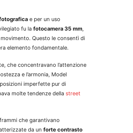
fotografica
e per un uso
ilegiato fu la
fotocamera 35 mm
,
di movimento. Questo le consentì di
o era elemento fondamentale.
ate, che concentravano l’attenzione
postezza e l’armonia, Model
sposizioni imperfette pur di
ipava molte tendenze della
street
aframmi che garantivano
ratterizzate da un
forte contrasto