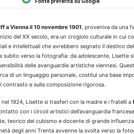
Fonte preferita su Google
iff a Vienna il 10 novembre 1901
, proveniva da una f
l’inizio del XX secolo, era un crogiolo culturale in cui
ali e intellettuali che avrebbero segnato il destino de
a subito verso la fotografia: da adolescente, Lisette 
nsibilità delle avanguardie artistiche viennesi. Ques
icerca di un linguaggio personale, costituì una base im
sul contrasto e sulla composizione rigorosa.
l 1924, Lisette si trasferì con la madre e i fratelli a
ntatto con i circoli artistici dell’avanguardia francese e
te, teorico del cubismo e docente di grande influenza.
 metà degli anni Trenta avvenne la svolta verso la foto