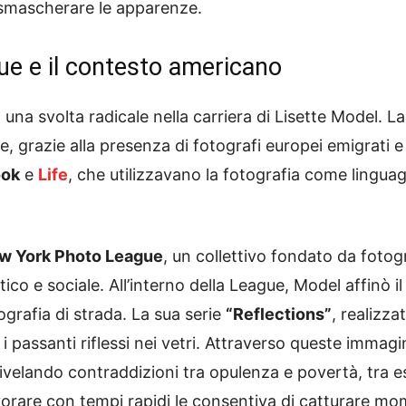
 smascherare le apparenze.
ue e il contesto americano
na svolta radicale nella carriera di Lisette Model. La 
, grazie alla presenza di fotografi europei emigrati e a
ook
e
Life
, che utilizzavano la fotografia come linguag
w York Photo League
, un collettivo fondato da foto
ico e sociale. All’interno della League, Model affinò i
grafia di strada. La sua serie
“Reflections”
, realizz
 i passanti riflessi nei vetri. Attraverso queste immag
velando contraddizioni tra opulenza e povertà, tra este
lavorare con tempi rapidi le consentiva di catturare m