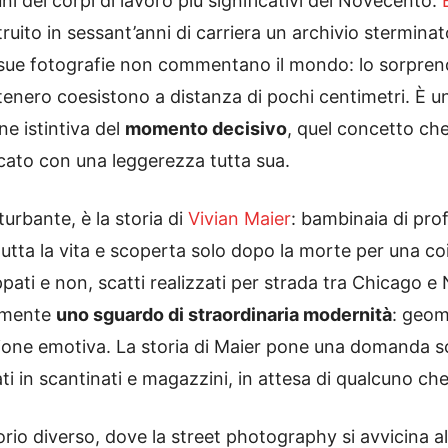
i dei corpi di lavoro più significativi del Novecento.
ito in sessant’anni di carriera un archivio sterminato 
Le sue fotografie non commentano il mondo: lo sorpre
il tenero coesistono a distanza di pochi centimetri. È
e istintiva del
momento decisivo
, quel concetto ch
cato con una leggerezza tutta sua.
urbante, è la storia di
Vivian Maier
: bambinaia di pro
tutta la vita e scoperta solo dopo la morte per una 
viluppati e non, scatti realizzati per strada tra Chicago
vamente
uno sguardo di straordinaria modernità
: geome
ione emotiva. La storia di Maier pone una domanda sco
ti in scantinati e magazzini, in attesa di qualcuno ch
torio diverso, dove la street photography si avvicina al