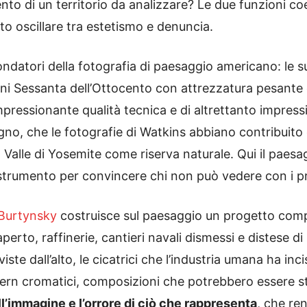
o di un territorio da analizzare? Le due funzioni co
sto oscillare tra estetismo e denuncia.
ndatori della fotografia di paesaggio americano: le sue
nni Sessanta dell’Ottocento con attrezzatura pesante 
mpressionante qualità tecnica e di altrettanto impressi
no, che le fotografie di Watkins abbiano contribuito 
 Valle di Yosemite come riserva naturale. Qui il paesag
strumento per convincere chi non può vedere con i pr
Burtynsky
costruisce sul paesaggio un progetto com
perto, raffinerie, cantieri navali dismessi e distese di 
ste dall’alto, le cicatrici che l’industria umana ha inci
tern cromatici, composizioni che potrebbero essere s
ell’immagine e l’orrore di ciò che rappresenta
, che re