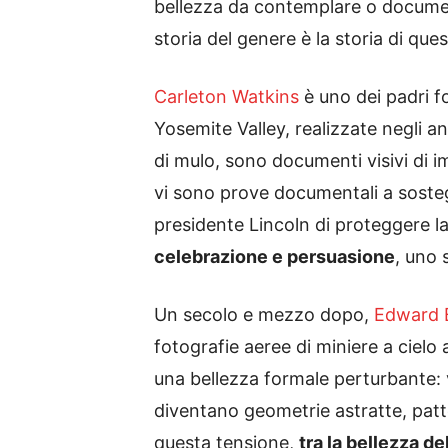
bellezza da contemplare o document
storia del genere è la storia di que
Carleton Watkins
è uno dei padri fo
Yosemite Valley, realizzate negli a
di mulo, sono documenti visivi di i
vi sono prove documentali a sosteg
presidente Lincoln di proteggere la
celebrazione e persuasione
, uno 
Un secolo e mezzo dopo,
Edward 
fotografie aeree di miniere a cielo a
una bellezza formale perturbante: vi
diventano geometrie astratte, pat
questa tensione,
tra la bellezza d