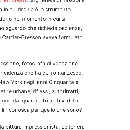
Elliot Erwitt
, ungherese di nascita e
in cui l’ironia è lo strumento
ndono nel momento in cui si
 uno sguardo che richiede pazienza,
e Cartier-Bresson aveva formulato
fessione, fotografa di vocazione
coincidenza che ha del romanzesco.
 e New York negli anni Cinquanta e
trie urbane, riflessi, autoritratti,
moda: quanti altri archivi della
e li riconosca per quello che sono?
la pittura impressionista. Leiter era