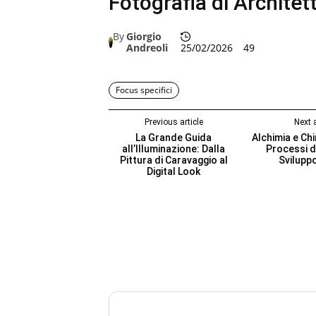
Fotografia di Architet
By
Giorgio
Andreoli
25/02/2026
49
Focus specifici
Previous article
Next a
La Grande Guida
Alchimia e Chi
all’Illuminazione: Dalla
Processi d
Pittura di Caravaggio al
Sviluppo
Digital Look