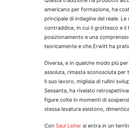
Questa tradizione ha prodotto alcun
americano per formazione, ha costru
principale di indagine del reale. 
contraddice, in cui il grottesco e 
posizionamento e una comprension
teoricamente e che Erwitt ha prati
Diversa, e in qualche modo più pert
assoluta, rimasta sconosciuta per 
Il suo lavoro, migliaia di rullini s
Sessanta, ha rivelato retrospetti
figure colte in momenti di sospens
stessa levatura esistono, dimentica
Con
Saul Leiter
si entra in un terri