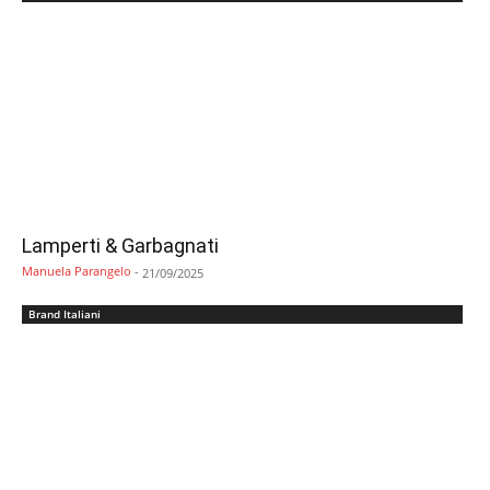
Lamperti & Garbagnati
Manuela Parangelo
-
21/09/2025
Brand Italiani