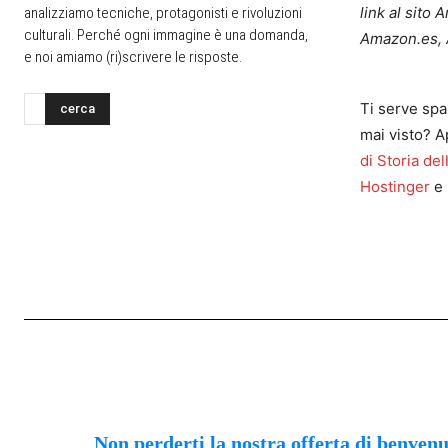
link al sito
analizziamo tecniche, protagonisti e rivoluzioni
culturali. Perché ogni immagine è una domanda,
Amazon.es, 
e noi amiamo (ri)scrivere le risposte.
Ti serve spa
cerca
mai visto? A
di Storia del
Hostinger
e 
Non perderti la nostra offerta di benven