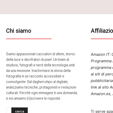
Chi siamo
Affiliazi
Siamo appassionati cacciatori di attimi, storici
Amazon IT: Q
della luce e decifratori di pixel. Un team di
Programma A
studiosi, fotografi e nerd della tecnologia uniti
programma d
da una missione: trasformare la storia della
ai siti di p
fotografia in un racconto accessibile e
pubblicitari
coinvolgente. Dal dagherrotipo al digitale,
link al sito
analizziamo tecniche, protagonisti e rivoluzioni
culturali. Perché ogni immagine è una domanda,
Amazon.es, 
e noi amiamo (ri)scrivere le risposte.
Ti serve spa
cerca