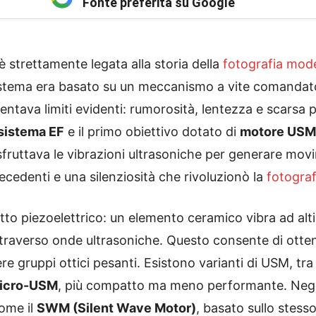
Fonte preferita su Google
è strettamente legata alla storia della
fotografia mod
il sistema era basato su un meccanismo a vite comand
ntava limiti evidenti: rumorosità, lentezza e scarsa pr
 sistema EF
e il primo obiettivo dotato di
motore USM 
fruttava le vibrazioni ultrasoniche per generare mov
cedenti e una silenziosità che rivoluzionò la
fotograf
fetto piezoelettrico: un elemento ceramico vibra ad a
ttraverso onde ultrasoniche. Questo consente di otte
re gruppi ottici pesanti. Esistono varianti di USM, tra
icro-USM
, più compatto ma meno performante. Negli 
come il
SWM (Silent Wave Motor)
, basato sullo stesso