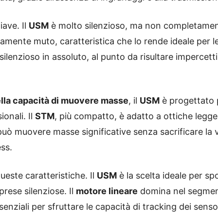
iave. Il
USM
è molto silenzioso, ma non completamente
amente muto, caratteristica che lo rende ideale per le
ù silenzioso in assoluto, al punto da risultare impercet
ella capacità di muovere masse
, il
USM
è progettato p
ionali. Il
STM
, più compatto, è adatto a ottiche legger
, può muovere masse significative senza sacrificare la 
ess.
ueste caratteristiche. Il
USM
è la scelta ideale per spo
prese silenziose. Il
motore lineare
domina nel segment
ssenziali per sfruttare le capacità di tracking dei sens