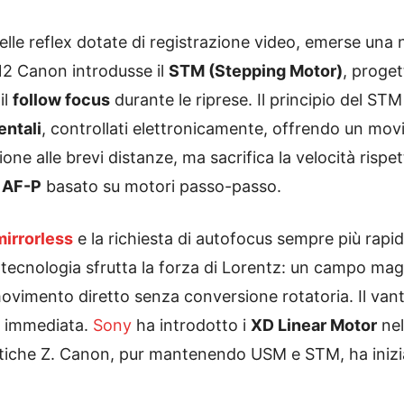
elle reflex dotate di registrazione video, emerse una n
12 Canon introdusse il
STM (Stepping Motor)
, proget
il
follow focus
durante le riprese. Il principio del ST
entali
, controllati elettronicamente, offrendo un mo
sione alle brevi distanze, ma sacrifica la velocità risp
l
AF-P
basato su motori passo-passo.
mirrorless
e la richiesta di autofocus sempre più rapid
 tecnologia sfrutta la forza di Lorentz: un campo ma
ovimento diretto senza conversione rotatoria. Il van
ta immediata.
Sony
ha introdotto i
XD Linear Motor
nel
tiche Z. Canon, pur mantenendo USM e STM, ha iniziat