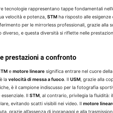
 tre tecnologie rappresentano tappe fondamentali nell’
ua velocità e potenza,
STM
ha risposto alle esigenze d
iferimento per le mirrorless professionali, grazie alla 
 diverso, e questa diversità si riflette nelle prestazio
 e prestazioni a confronto
STM
e
motore lineare
significa entrare nel cuore dell
è la
velocità di messa a fuoco
. Il
USM
, grazie alla co
che, è il campione indiscusso per la fotografia sportiv
essenziale. Il
STM
, al contrario, privilegia la fluidit
e, evitando scatti visibili nei video. Il
motore linear
uta, grazie all’assenza di ingranaggi e alla trasmission