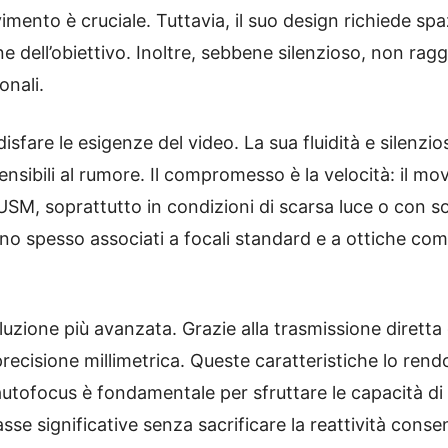
imento è cruciale. Tuttavia, il suo design richiede s
dell’obiettivo. Inoltre, sebbene silenzioso, non raggiu
onali.
isfare le esigenze del video. La sua fluidità e silenzio
sensibili al rumore. Il compromesso è la velocità: il 
USM, soprattutto in condizioni di scarsa luce o con s
ono spesso associati a focali standard e a ottiche co
uzione più avanzata. Grazie alla trasmissione diretta 
precisione millimetrica. Queste caratteristiche lo rend
l’autofocus è fondamentale per sfruttare le capacità di
sse significative senza sacrificare la reattività consent