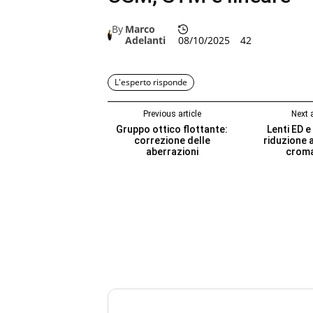
By
Marco
Adelanti
08/10/2025
42
L'esperto risponde
Previous article
Next a
Gruppo ottico flottante:
Lenti ED e
correzione delle
riduzione 
aberrazioni
croma