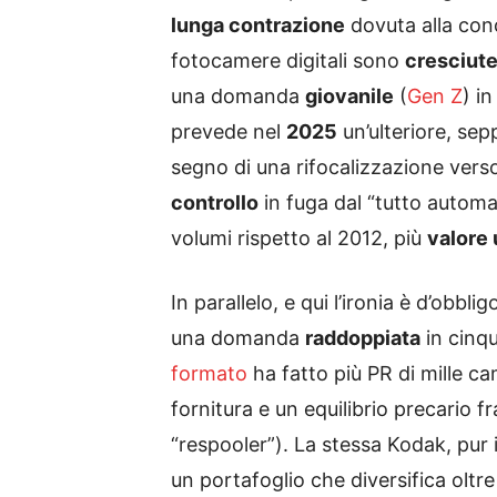
lunga contrazione
dovuta alla con
fotocamere digitali sono
cresciut
una domanda
giovanile
(
Gen Z
) i
prevede nel
2025
un’ulteriore, se
segno di una rifocalizzazione ver
controllo
in fuga dal “tutto automa
volumi rispetto al 2012, più
valore 
In parallelo, e qui l’ironia è d’obbligo
una domanda
raddoppiata
in cinqu
formato
ha fatto più PR di mille 
fornitura e un equilibrio precario f
“respooler”). La stessa Kodak, pur 
un portafoglio che diversifica oltre 