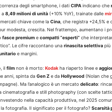
correnza degli smartphone, i dati
CIPA
indicano che
e
a
8,49 milioni di unità
(+10% YoY), trainate dalle
mir
n mercati chiave come la
Cina
, che registra +24,5% e 
ppur modesta, crescita. Nel frattempo, aumentano i pr
so
fasce premium
e
compatti “esperti”
che interpretan
tico”. Le cifre raccontano una
rinascita selettiva
più 
unitario
e margini.
, il
film
non è morto:
Kodak
ha riaperto linee e
aggio
e anni, spinta da
Gen Z
e da
Hollywood
(Nolan che 
campagne). Ma l’analogico è un mercato
delicato
: rinca
ra cinematografia e still photography (con scelte tattich
investendo nella capacità produttiva, nel 2025 comunic
la fotografia. Il significato per il fotografo?
Scarsità