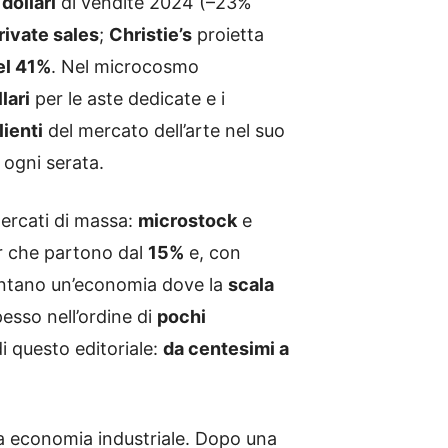
 dollari
di vendite 2024 (–23%
rivate sales
;
Christie’s
proietta
del 41%
. Nel microcosmo
lari
per le aste dedicate e i
lienti
del mercato dell’arte nel suo
n ogni serata.
ercati di massa:
microstock
e
r che partono dal
15%
e, con
ccontano un’economia dove la
scala
esso nell’ordine di
pochi
di questo editoriale:
da centesimi a
a economia industriale. Dopo una