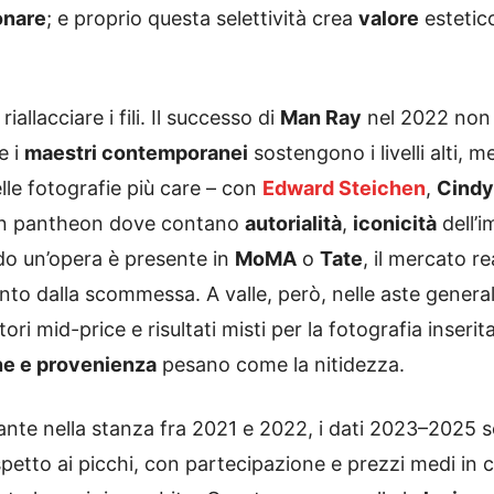
onare
; e proprio questa selettività crea
valore
estetico
riallacciare i fili. Il successo di
Man Ray
nel 2022 non è
e i
maestri contemporanei
sostengono i livelli alti, 
elle fotografie più care – con
Edward Steichen
,
Cindy
n pantheon dove contano
autorialità
,
iconicità
dell’
do un’opera è presente in
MoMA
o
Tate
, il mercato r
nto dalla scommessa. A valle, però, nelle aste general
tori mid-price e risultati misti per la fotografia inser
ne e provenienza
pesano come la nitidezza.
fante nella stanza fra 2021 e 2022, i dati 2023–2025 
spetto ai picchi, con partecipazione e prezzi medi in 