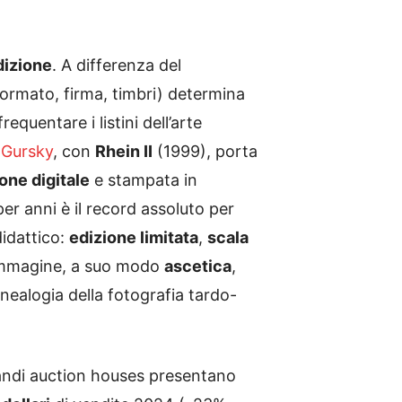
dizione
. A differenza del
ormato, firma, timbri) determina
equentare i listini dell’arte
 Gursky
, con
Rhein II
(1999), porta
one digitale
e stampata in
per anni è il record assoluto per
didattico:
edizione limitata
,
scala
’immagine, a suo modo
ascetica
,
nealogia della fotografia tardo-
andi auction houses presentano