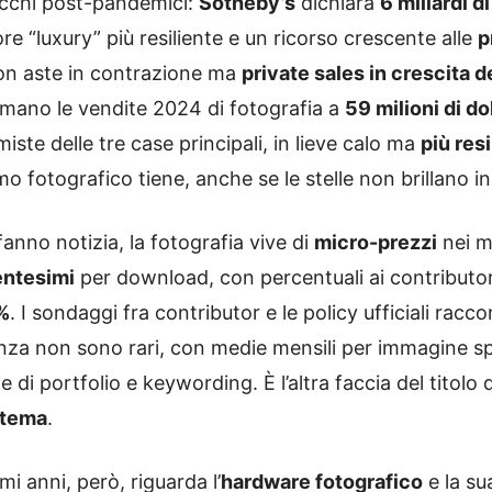
 picchi post-pandemici:
Sotheby’s
dichiara
6 miliardi di
re “luxury” più resiliente e un ricorso crescente alle
p
on aste in contrazione ma
private sales in crescita 
timano le vendite 2024 di fotografia a
59 milioni di dol
iste delle tre case principali, in lieve calo ma
più resi
ismo fotografico tiene, anche se le stelle non brillano i
fanno notizia, la fotografia vive di
micro-prezzi
nei m
entesimi
per download, con percentuali ai contributo
%
. I sondaggi fra contributor e le policy ufficiali ra
nza non sono rari, con medie mensili per immagine sp
 di portfolio e keywording. È l’altra faccia del titolo 
stema
.
mi anni, però, riguarda l’
hardware fotografico
e la su