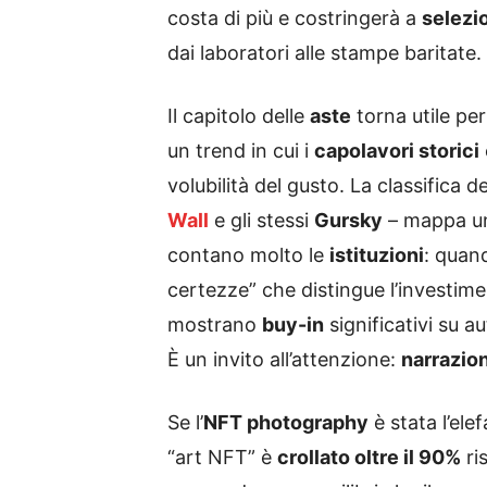
costa di più e costringerà a
selezi
dai laboratori alle stampe baritate.
Il capitolo delle
aste
torna utile per 
un trend in cui i
capolavori storici
volubilità del gusto. La classifica d
Wall
e gli stessi
Gursky
– mappa u
contano molto le
istituzioni
: quan
certezze” che distingue l’investime
mostrano
buy-in
significativi su au
È un invito all’attenzione:
narrazio
Se l’
NFT photography
è stata l’ele
“art NFT” è
crollato oltre il 90%
ri