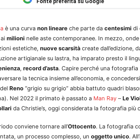
Fonte preferita su Google
ia
è una curva
non lineare
che parte da
centesimi
di 
 ai
milioni
nelle aste contemporanee. In mezzo, onde
uzioni estetiche,
nuove scarsità
create dall’edizione, 
ione artigianale su lastra, ha imparato presto il lin
venienza
,
record d’asta
. Capire perché una fotografi
aversare la tecnica insieme all’economia, e concedersi
 del
Reno
“grigio su grigio” abbia battuto quadri blaso
na). Nel 2022 il primato è passato a
Man Ray
–
Le Vio
llari
da Christie’s, oggi considerata la fotografia più 
eriodo conviene tornare all’
Ottocento
. La fotografia 
gentata, un processo complesso, un
oggetto unico
. Al