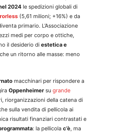
nel 2024
le spedizioni globali di
rorless
(5,61 milioni; +16%) e da
diventa primario. L’Associazione
ezzi medi per corpo e ottiche,
o il desiderio di
estetica e
che un ritorno alle masse: meno
rnato
macchinari per rispondere a
gira
Oppenheimer
su
grande
ri, riorganizzazioni della catena di
e sulla vendita di pellicola ai
a risultati finanziari contrastati e
 programmata
: la pellicola
c’è
, ma