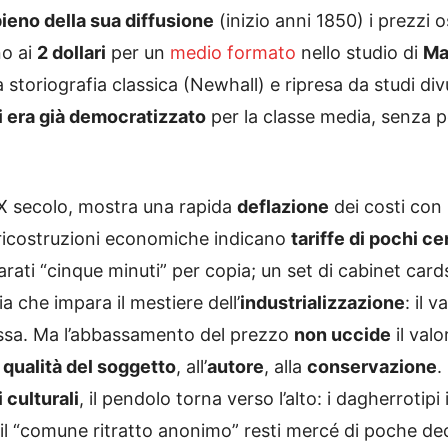
pieno della sua diffusione
(inizio anni 1850) i prezzi o
no ai
2 dollari
per un
medio formato
nello studio di
Ma
 storiografia classica (Newhall) e ripresa da studi di
i era già democratizzato
per la classe media, senza p
X secolo, mostra una rapida
deflazione
dei costi con 
 ricostruzioni economiche indicano
tariffe di pochi c
arati “cinque minuti” per copia; un set di cabinet car
ia che impara il mestiere dell’
industrializzazione
: il 
assa. Ma l’abbassamento del prezzo
non uccide
il valo
a
qualità del soggetto
, all’
autore
, alla
conservazione
.
 culturali
, il pendolo torna verso l’alto: i dagherrot
 il “comune ritratto anonimo” resti mercé di poche deci