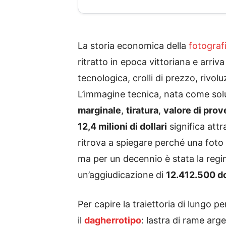
La storia economica della
fotograf
ritratto in epoca vittoriana e arriva
tecnologica, crolli di prezzo, rivol
L’immagine tecnica, nata come soluz
marginale
,
tiratura
,
valore di pro
12,4 milioni di dollari
significa attr
ritrova a spiegare perché una foto
ma per un decennio è stata la regi
un’aggiudicazione di
12.412.500 do
Per capire la traiettoria di lungo p
il
dagherrotipo
: lastra di rame ar