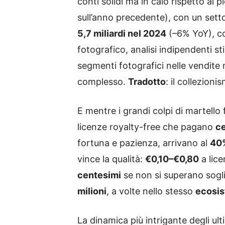
conti solidi ma in calo rispetto ai
sull’anno precedente), con un setto
5,7 miliardi nel 2024
(–6% YoY), c
fotografico, analisi indipendenti s
segmenti fotografici nelle vendite m
complesso.
Tradotto
: il collezion
E mentre i grandi colpi di martello 
licenze royalty-free che pagano
c
fortuna e pazienza, arrivano al
40
vince la qualità:
€0,10–€0,80
a lice
centesimi
se non si superano soglie
milioni
, a volte nello stesso
ecosi
La dinamica più intrigante degli ulti