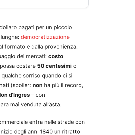
dollaro pagati per un piccolo
 lunghe:
democratizzazione
dal formato e dalla provenienza.
guaggio dei mercati:
costo
a possa costare
50 centesimi
o
 qualche sorriso quando ci si
nati (spoiler:
non
ha più il record,
lon d’Ingres
– con
cara mai venduta all’asta.
commerciale entra nelle strade con
l’inizio degli anni 1840 un ritratto