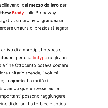
scillavano: dal
mezzo dollaro
per
thew
Brady
sulla Broadway.
vulgativi: un ordine di grandezza
erdere un’aura di preziosità legata
l’arrivo di ambrotipi, tintypes e
entesimi
per una
tintype
negli anni
ds a fine Ottocento poteva costare
valore unitario scende, i volumi
re; lo
sposta
. La rarità si
 E quando quelle stesse lastre
ipi importanti possono raggiungere
ne di dollari. La forbice è antica