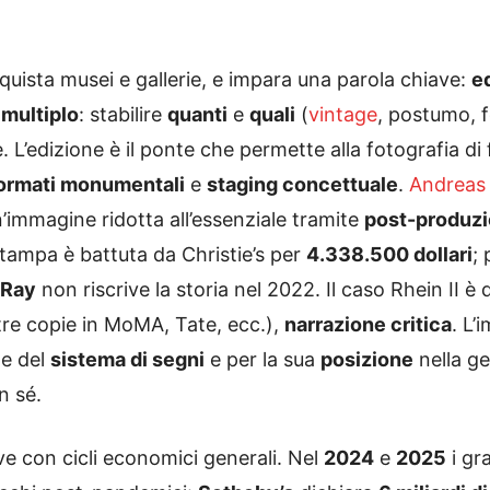
quista musei e gallerie, e impara una parola chiave:
e
è
multiplo
: stabilire
quanti
e
quali
(
vintage
, postumo, f
L’edizione è il ponte che permette alla fotografia di fr
ormati monumentali
e
staging concettuale
.
Andreas
’immagine ridotta all’essenziale tramite
post-produzi
tampa è battuta da Christie’s per
4.338.500 dollari
; 
 Ray
non riscrive la storia nel 2022. Il caso Rhein II è 
tre copie in MoMA, Tate, ecc.),
narrazione critica
. L
ne del
sistema di segni
e per la sua
posizione
nella ge
n sé.
ive con cicli economici generali. Nel
2024
e
2025
i gr