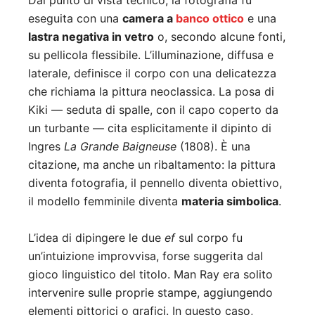
Dal punto di vista tecnico, la fotografia fu
eseguita con una
camera a
banco ottico
e una
lastra negativa in vetro
o, secondo alcune fonti,
su pellicola flessibile. L’illuminazione, diffusa e
laterale, definisce il corpo con una delicatezza
che richiama la pittura neoclassica. La posa di
Kiki — seduta di spalle, con il capo coperto da
un turbante — cita esplicitamente il dipinto di
Ingres
La Grande Baigneuse
(1808). È una
citazione, ma anche un ribaltamento: la pittura
diventa fotografia, il pennello diventa obiettivo,
il modello femminile diventa
materia simbolica
.
L’idea di dipingere le due
ef
sul corpo fu
un’intuizione improvvisa, forse suggerita dal
gioco linguistico del titolo. Man Ray era solito
intervenire sulle proprie stampe, aggiungendo
elementi pittorici o grafici. In questo caso,