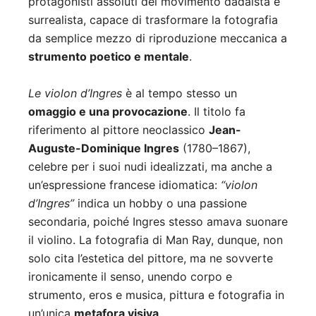
protagonisti assoluti del movimento dadaista e
surrealista, capace di trasformare la fotografia
da semplice mezzo di riproduzione meccanica a
strumento poetico e mentale
.
Le violon d’Ingres
è al tempo stesso un
omaggio e una provocazione
. Il titolo fa
riferimento al pittore neoclassico
Jean-
Auguste-Dominique Ingres
(1780–1867),
celebre per i suoi nudi idealizzati, ma anche a
un’espressione francese idiomatica:
“violon
d’Ingres”
indica un hobby o una passione
secondaria, poiché Ingres stesso amava suonare
il violino. La fotografia di Man Ray, dunque, non
solo cita l’estetica del pittore, ma ne sovverte
ironicamente il senso, unendo corpo e
strumento, eros e musica, pittura e fotografia in
un’unica
metafora visiva
.