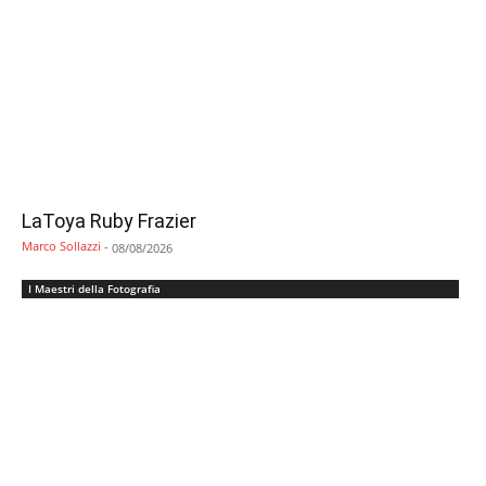
LaToya Ruby Frazier
Marco Sollazzi
-
08/08/2026
I Maestri della Fotografia