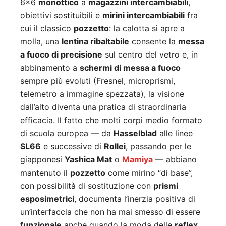
6×6
monottico
a
magazzini intercambiabili
,
obiettivi sostituibili e
mirini intercambiabili
fra
cui il classico
pozzetto
: la calotta si apre a
molla, una
lentina ribaltabile
consente la
messa
a fuoco di precisione
sul centro del vetro e, in
abbinamento a
schermi di messa a fuoco
sempre più evoluti (Fresnel, microprismi,
telemetro a immagine spezzata), la visione
dall’alto diventa una pratica di straordinaria
efficacia. Il fatto che molti corpi medio formato
di scuola europea — da
Hasselblad
alle linee
SL66
e successive di
Rollei
, passando per le
giapponesi
Yashica Mat
o
Mamiya
— abbiano
mantenuto il
pozzetto
come mirino “di base”,
con possibilità di sostituzione con
prismi
esposimetrici
, documenta l’inerzia positiva di
un’interfaccia che non ha mai smesso di essere
funzionale
anche quando la moda delle
reflex