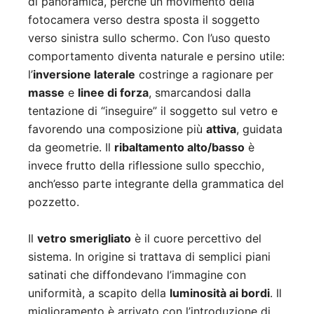
di panoramica, perché un movimento della
fotocamera verso destra sposta il soggetto
verso sinistra sullo schermo. Con l’uso questo
comportamento diventa naturale e persino utile:
l’
inversione laterale
costringe a ragionare per
masse
e
linee di forza
, smarcandosi dalla
tentazione di “inseguire” il soggetto sul vetro e
favorendo una composizione più
attiva
, guidata
da geometrie. Il
ribaltamento alto/basso
è
invece frutto della riflessione sullo specchio,
anch’esso parte integrante della grammatica del
pozzetto.
Il
vetro smerigliato
è il cuore percettivo del
sistema. In origine si trattava di semplici piani
satinati che diffondevano l’immagine con
uniformità, a scapito della
luminosità ai bordi
. Il
miglioramento è arrivato con l’introduzione di