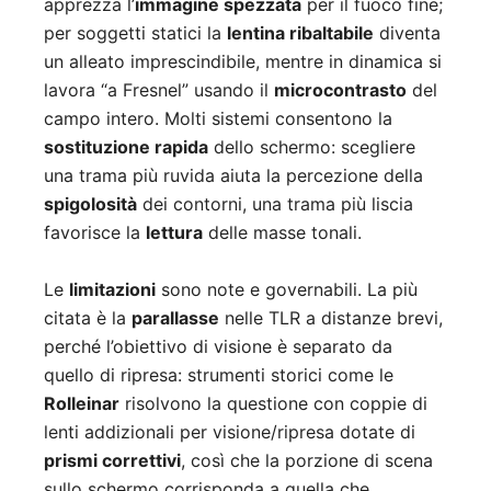
apprezza l’
immagine spezzata
per il fuoco fine;
per soggetti statici la
lentina ribaltabile
diventa
un alleato imprescindibile, mentre in dinamica si
lavora “a Fresnel” usando il
microcontrasto
del
campo intero. Molti sistemi consentono la
sostituzione rapida
dello schermo: scegliere
una trama più ruvida aiuta la percezione della
spigolosità
dei contorni, una trama più liscia
favorisce la
lettura
delle masse tonali.
Le
limitazioni
sono note e governabili. La più
citata è la
parallasse
nelle TLR a distanze brevi,
perché l’obiettivo di visione è separato da
quello di ripresa: strumenti storici come le
Rolleinar
risolvono la questione con coppie di
lenti addizionali per visione/ripresa dotate di
prismi correttivi
, così che la porzione di scena
sullo schermo corrisponda a quella che