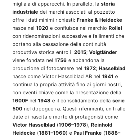
migliaia di apparecchi. In parallelo, la
storia
industriale
dei marchi associati al pozzetto
offre i dati minimi richiesti:
Franke & Heidecke
nasce nel
1920
e confluisce nel marchio
Rollei
con ridenominazioni successive e fallimenti che
portano alla cessazione della continuità
produttiva storica entro il
2015
;
Voigtländer
viene fondata nel
1756
e abbandona la
produzione di fotocamere nel
1972
;
Hasselblad
nasce come Victor Hasselblad AB nel
1941
e
continua la propria attività fino ai giorni nostri,
con eventi chiave come la presentazione della
1600F
nel
1948
e il consolidamento della
serie
500
nel dopoguerra. Questi riferimenti, uniti alle
date di nascita e morte di protagonisti come
Victor Hasselblad
(
1906–1978
),
Reinhold
Heidecke
(
1881–1960
) e
Paul Franke
(
1888–