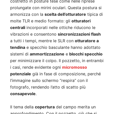
costretto in posture tese come nelle riprese
prolungate con mirini oculari. Questa postura si
armonizza con la
scelta dell’otturatore
tipica di
molte TLR e medio formato: gli
otturatori
centrali
incorporati nelle ottiche riducono le
vibrazioni e consentono
sincronizzazioni flash
a tutti i tempi, mentre le SLR con
otturatore a
tendina
e specchio basculante hanno adottato
sistemi di
ammortizzazione
e
blocchi specchio
per minimizzare il colpo. Il pozzetto, in entrambi
i casi, rende evidente ogni
micromosso
potenziale
già in fase di composizione, perché
l’immagine sullo schermo “respira” con il
fotografo, rendendo l’atto di scatto più
consapevole
.
Il tema della
copertura
del campo merita un
approfondimento. Con il pozzetto, ciò che si