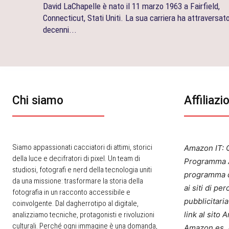
David LaChapelle è nato il 11 marzo 1963 a Fairfield,
Connecticut, Stati Uniti. La sua carriera ha attraversat
decenni...
Chi siamo
Affiliazi
Siamo appassionati cacciatori di attimi, storici
Amazon IT: Q
della luce e decifratori di pixel. Un team di
Programma A
studiosi, fotografi e nerd della tecnologia uniti
programma d
da una missione: trasformare la storia della
ai siti di p
fotografia in un racconto accessibile e
pubblicitari
coinvolgente. Dal dagherrotipo al digitale,
link al sito
analizziamo tecniche, protagonisti e rivoluzioni
culturali. Perché ogni immagine è una domanda,
Amazon.es, 