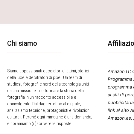
Chi siamo
Affiliazi
Siamo appassionati cacciatori di attimi, storici
Amazon IT: Q
della luce e decifratori di pixel. Un team di
Programma A
studiosi, fotografi e nerd della tecnologia uniti
programma d
da una missione: trasformare la storia della
ai siti di p
fotografia in un racconto accessibile e
pubblicitari
coinvolgente. Dal dagherrotipo al digitale,
link al sito
analizziamo tecniche, protagonisti e rivoluzioni
culturali. Perché ogni immagine è una domanda,
Amazon.es, 
e noi amiamo (ri)scrivere le risposte.