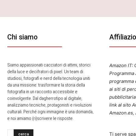
Chi siamo
Affiliazi
Siamo appassionati cacciatori di attimi, storici
Amazon IT: Q
della luce e decifratori di pixel. Un team di
Programma A
studiosi, fotografi e nerd della tecnologia uniti
programma d
da una missione: trasformare la storia della
ai siti di p
fotografia in un racconto accessibile e
pubblicitari
coinvolgente. Dal dagherrotipo al digitale,
link al sito
analizziamo tecniche, protagonisti e rivoluzioni
culturali. Perché ogni immagine è una domanda,
Amazon.es, 
e noi amiamo (ri)scrivere le risposte.
Ti serve spa
cerca