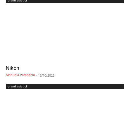
brand asiatici
Nikon
Manuela Parangelo
-
13/10/2025
brand asiatici