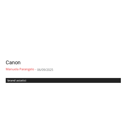
Canon
Manuela Parangelo
-
06/09/2025
brand asiatici