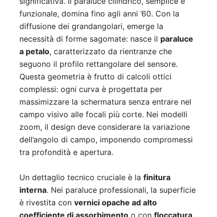
significativa. Il paraluce cilindrico, semplice e
funzionale, domina fino agli anni ’60. Con la
diffusione dei grandangolari, emerge la
necessità di forme sagomate: nasce il
paraluce
a petalo
, caratterizzato da rientranze che
seguono il profilo rettangolare del sensore.
Questa geometria è frutto di calcoli ottici
complessi: ogni curva è progettata per
massimizzare la schermatura senza entrare nel
campo visivo alle focali più corte. Nei modelli
zoom, il design deve considerare la variazione
dell’angolo di campo, imponendo compromessi
tra profondità e apertura.
Un dettaglio tecnico cruciale è la
finitura
interna
. Nei paraluce professionali, la superficie
è rivestita con
vernici opache ad alto
coefficiente di assorbimento
o con
floccatura
,