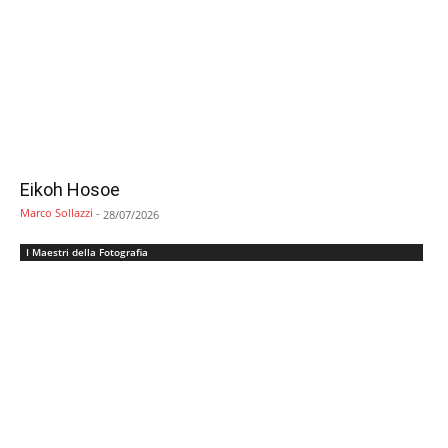
Eikoh Hosoe
Marco Sollazzi
-
28/07/2026
I Maestri della Fotografia