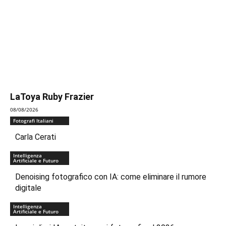
LaToya Ruby Frazier
08/08/2026
Fotografi Italiani
Carla Cerati
Intelligenza
Artificiale e Futuro
Denoising fotografico con IA: come eliminare il rumore
digitale
Intelligenza
Artificiale e Futuro