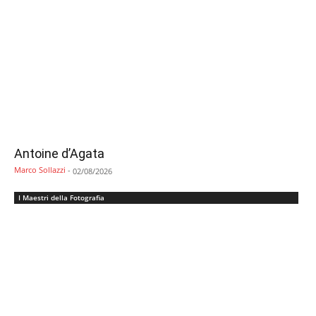
Antoine d’Agata
Marco Sollazzi
-
02/08/2026
I Maestri della Fotografia