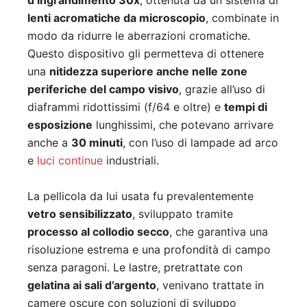
d’ingrandimento 30x
, ottenuta da un sistema di
lenti acromatiche da microscopio
, combinate in
modo da ridurre le aberrazioni cromatiche.
Questo dispositivo gli permetteva di ottenere
una
nitidezza superiore anche nelle zone
periferiche del campo visivo
, grazie all’uso di
diaframmi ridottissimi (f/64 e oltre) e
tempi di
esposizione
lunghissimi, che potevano arrivare
anche a
30 minuti
, con l’uso di lampade ad arco
e
luci continue
industriali.
La pellicola da lui usata fu prevalentemente
vetro sensibilizzato
, sviluppato tramite
processo al collodio secco
, che garantiva una
risoluzione estrema e una profondità di campo
senza paragoni. Le lastre, pretrattate con
gelatina ai sali d’argento
, venivano trattate in
camere oscure con soluzioni di sviluppo