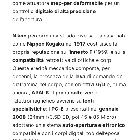
come attuatore
step‑per deformabile
per un
controllo
digitale di alta precisione
dell’apertura.
Nikon
percorre una strada diversa. La casa nata
come
Nippon Kōgaku
nel
1917
costruisce la
propria reputazione sull’
innesto F
(1959) e sulla
compatibilità
retroattiva di ottiche e corpi.
Questa eredità meccanica comporta, per
decenni, la presenza della
leva
di comando del
diaframma nel corpo, con obiettivi
G/D
e, prima
ancora,
AI/AI‑S
. Il primo
salto
verso
l’elettromagnetico avviene su
lenti
specialistiche
: i
PC‑E
presentati nel
gennaio
2008
(24mm f/3.5D ED, poi 45 e 85 Micro)
adottano un sistema
auto‑apertura elettronico
compatibile con i corpi digitali top dell’epoca