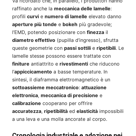
Va ricordato che, in parallelo, i produttori hanno
raffinato anche la
meccanica delle lamelle
:
profili
curvi
e
numero di lamelle
elevato danno
aperture più tonde
e
bokeh
più gradevole;
l’EMD, potendo posizionare con
finezza
il
diametro effettivo
(pupilla d’ingresso), sfrutta
queste geometrie con
passi sottili
e
ripetibili
. Le
lamelle stesse possono essere trattate con
finiture
antiattrito e
rivestimenti
che riducono
l’
appiccicamento
a basse temperature. In
sintesi, il diaframma elettromagnetico è un
sottoassieme meccatronico
:
attuazione
elettronica
,
meccanica di precisione
e
calibrazione
cooperano per offrire
accuratezza
,
ripetibilità
ed
elasticità
impossibili
a una leva e una molla ancorate al corpo.
Cronologia industriale e adozione nei