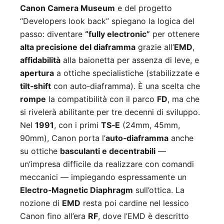
Canon Camera Museum
e del progetto
“Developers look back” spiegano la logica del
passo: diventare
“fully electronic”
per ottenere
alta precisione del diaframma
grazie all’
EMD
,
affidabilità
alla baionetta per assenza di leve, e
apertura
a ottiche specialistiche (stabilizzate e
tilt‑shift
con auto‑diaframma). È una scelta che
rompe
la compatibilità con il parco
FD
, ma che
si rivelerà abilitante per tre decenni di sviluppo.
Nel
1991
, con i primi
TS‑E
(24mm, 45mm,
90mm), Canon porta l’
auto‑diaframma
anche
su ottiche
basculanti e decentrabili
—
un’impresa difficile da realizzare con comandi
meccanici — impiegando espressamente un
Electro‑Magnetic Diaphragm
sull’ottica. La
nozione di
EMD
resta poi cardine nel lessico
Canon fino all’era
RF
, dove l’EMD è descritto