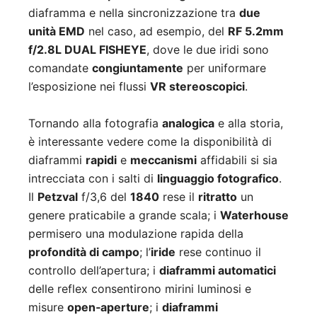
diaframma e nella sincronizzazione tra
due
unità EMD
nel caso, ad esempio, del
RF 5.2mm
f/2.8L DUAL FISHEYE
, dove le due iridi sono
comandate
congiuntamente
per uniformare
l’esposizione nei flussi
VR stereoscopici
.
Tornando alla fotografia
analogica
e alla storia,
è interessante vedere come la disponibilità di
diaframmi
rapidi
e
meccanismi
affidabili si sia
intrecciata con i salti di
linguaggio fotografico
.
Il
Petzval
f/3,6 del
1840
rese il
ritratto
un
genere praticabile a grande scala; i
Waterhouse
permisero una modulazione rapida della
profondità di campo
; l’
iride
rese continuo il
controllo dell’apertura; i
diaframmi automatici
delle reflex consentirono mirini luminosi e
misure
open‑aperture
; i
diaframmi