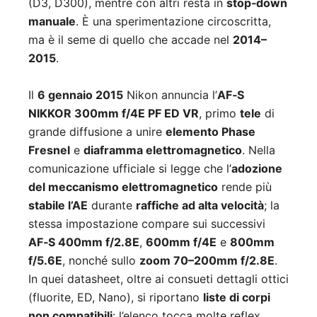
(D3, D300), mentre con altri resta in
stop‑down
manuale
. È una sperimentazione circoscritta,
ma è il seme di quello che accade nel
2014–
2015
.
Il
6 gennaio 2015
Nikon annuncia l’
AF‑S
NIKKOR 300mm f/4E PF ED VR
, primo
tele
di
grande diffusione a unire
elemento Phase
Fresnel
e
diaframma elettromagnetico
. Nella
comunicazione ufficiale si legge che l’
adozione
del meccanismo elettromagnetico
rende più
stabile l’AE
durante
raffiche ad alta velocità
; la
stessa impostazione compare sui successivi
AF‑S 400mm f/2.8E
,
600mm f/4E
e
800mm
f/5.6E
, nonché sullo
zoom 70–200mm f/2.8E
.
In quei datasheet, oltre ai consueti dettagli ottici
(fluorite, ED, Nano), si riportano
liste di corpi
non compatibili
: l’elenco tocca molte reflex