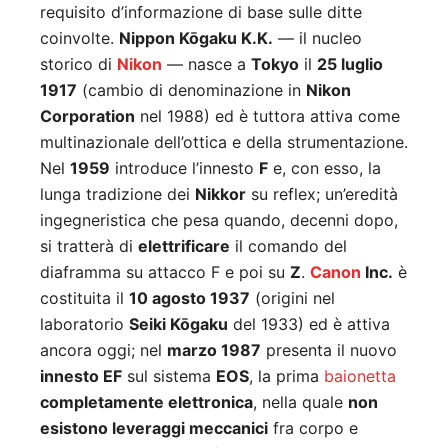
requisito d’informazione di base sulle ditte
coinvolte.
Nippon Kōgaku K.K.
— il nucleo
storico di
Nikon
— nasce a
Tokyo
il
25 luglio
1917
(cambio di denominazione in
Nikon
Corporation
nel 1988) ed è tuttora attiva come
multinazionale dell’ottica e della strumentazione.
Nel
1959
introduce l’innesto
F
e, con esso, la
lunga tradizione dei
Nikkor
su reflex; un’eredità
ingegneristica che pesa quando, decenni dopo,
si tratterà di
elettrificare
il comando del
diaframma su attacco F e poi su
Z
.
Canon
Inc.
è
costituita il
10 agosto 1937
(origini nel
laboratorio
Seiki Kōgaku
del 1933) ed è attiva
ancora oggi; nel
marzo 1987
presenta il nuovo
innesto EF
sul sistema
EOS
, la prima
baionetta
completamente elettronica
, nella quale
non
esistono leveraggi meccanici
fra corpo e