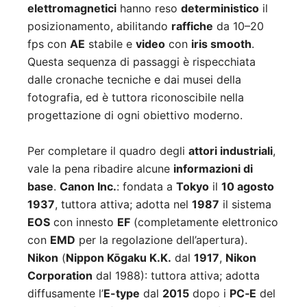
elettromagnetici
hanno reso
deterministico
il
posizionamento, abilitando
raffiche
da 10–20
fps con
AE
stabile e
video
con
iris smooth
.
Questa sequenza di passaggi è rispecchiata
dalle cronache tecniche e dai musei della
fotografia, ed è tuttora riconoscibile nella
progettazione di ogni obiettivo moderno.
Per completare il quadro degli
attori industriali
,
vale la pena ribadire alcune
informazioni di
base
.
Canon Inc.
: fondata a
Tokyo
il
10 agosto
1937
, tuttora attiva; adotta nel
1987
il sistema
EOS
con innesto
EF
(completamente elettronico
con
EMD
per la regolazione dell’apertura).
Nikon
(
Nippon Kōgaku K.K.
dal
1917
,
Nikon
Corporation
dal 1988): tuttora attiva; adotta
diffusamente l’
E-type
dal
2015
dopo i
PC‑E
del