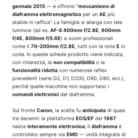
gennaio 2015
— e offrono “
meccanismo di
diaframma elettromagnetico
per un
AE
più
stabile in raffica”. La famiglia si allarga con tele
luminosi (ad es.
AF‑S 400mm f/2.8E
,
600mm
f/4E
,
800mm f/5.6E
) e zoom professionali
come il
70–200mm f/2.8E
, tutti con la nota
E
in
coda. In queste schede prodotto viene indicata,
con chiarezza, la
non compatibilità
o la
funzionalità ridotta
con numerose reflex
precedenti (serie D2, D1, D200, D90, D80, ecc.),
perché quelle macchine non supportano i
comandi elettronici
del diaframma.
Sul fronte
Canon
, la scelta fu
anticipata
di quasi
tre decenni: la piattaforma
EOS/EF
del
1987
nasce
interamente elettronica
; il
diaframma
è
controllato sempre via
EMD
— unità integrata di