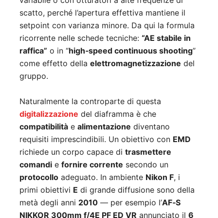
variabile o con otturatori a alte frequenze di
scatto, perché l’apertura effettiva mantiene il
setpoint con varianza minore. Da qui la formula
ricorrente nelle schede tecniche:
“AE stabile in
raffica”
o in “
high‑speed continuous shooting
”
come effetto della
elettromagnetizzazione
del
gruppo.
Naturalmente la controparte di questa
digitalizzazione
del diaframma è che
compatibilità
e
alimentazione
diventano
requisiti imprescindibili. Un obiettivo con
EMD
richiede un corpo capace di
trasmettere
comandi
e
fornire corrente
secondo un
protocollo
adeguato. In ambiente
Nikon F
, i
primi obiettivi
E
di grande diffusione sono della
metà degli anni
2010
— per esempio l’
AF‑S
NIKKOR 300mm f/4E PF ED VR
annunciato il
6