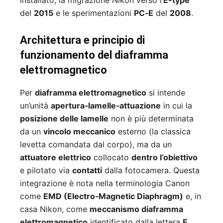
installato, la migrazione Nikon verso l’
E-type
del
2015
e le sperimentazioni
PC‑E
del
2008
.
Architettura e principio di
funzionamento del diaframma
elettromagnetico
Per
diaframma elettromagnetico
si intende
un’unità
apertura‑lamelle‑attuazione
in cui la
posizione delle lamelle
non è più determinata
da un
vincolo meccanico
esterno (la classica
levetta comandata dal corpo), ma da un
attuatore elettrico
collocato
dentro l’obiettivo
e pilotato via
contatti
dalla fotocamera. Questa
integrazione è nota nella terminologia Canon
come
EMD (Electro‑Magnetic Diaphragm)
e, in
casa Nikon, come
meccanismo diaframma
elettromagnetico
identificato dalla lettera
E