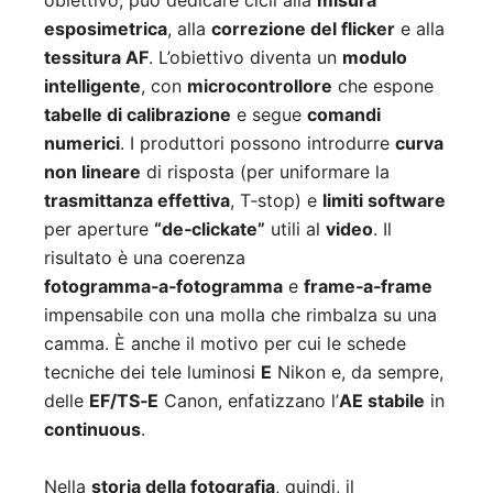
obiettivo; può dedicare cicli alla
misura
esposimetrica
, alla
correzione del flicker
e alla
tessitura AF
. L’obiettivo diventa un
modulo
intelligente
, con
microcontrollore
che espone
tabelle di calibrazione
e segue
comandi
numerici
. I produttori possono introdurre
curva
non lineare
di risposta (per uniformare la
trasmittanza effettiva
, T‑stop) e
limiti software
per aperture
“de‑clickate”
utili al
video
. Il
risultato è una coerenza
fotogramma‑a‑fotogramma
e
frame‑a‑frame
impensabile con una molla che rimbalza su una
camma. È anche il motivo per cui le schede
tecniche dei tele luminosi
E
Nikon e, da sempre,
delle
EF/TS‑E
Canon, enfatizzano l’
AE stabile
in
continuous
.
Nella
storia della fotografia
, quindi, il