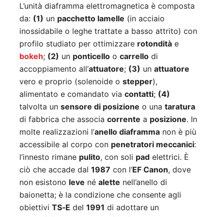
L’unità diaframma elettromagnetica è composta
da:
(1)
un
pacchetto lamelle
(in acciaio
inossidabile o leghe trattate a basso attrito) con
profilo studiato per ottimizzare
rotondità
e
bokeh
;
(2)
un
ponticello
o
carrello
di
accoppiamento all’
attuatore
;
(3)
un
attuatore
vero e proprio (solenoide o
stepper
),
alimentato e comandato via
contatti
;
(4)
talvolta un
sensore di posizione
o una
taratura
di fabbrica che associa
corrente
a
posizione
. In
molte realizzazioni l’
anello diaframma
non è più
accessibile al corpo con
penetratori meccanici
:
l’innesto rimane
pulito
, con soli
pad
elettrici. È
ciò che accade dal
1987
con l’
EF Canon
, dove
non esistono
leve
né
alette
nell’anello di
baionetta; è la condizione che consente agli
obiettivi
TS‑E
del
1991
di adottare un