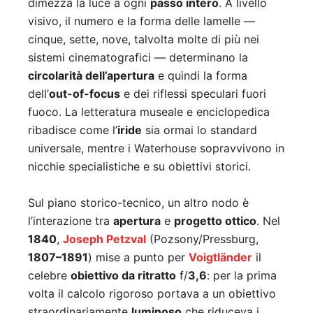
dimezza la luce a ogni
passo intero
. A livello
visivo, il numero e la forma delle lamelle —
cinque, sette, nove, talvolta molte di più nei
sistemi cinematografici — determinano la
circolarità dell’apertura
e quindi la forma
dell’
out-of-focus
e dei riflessi speculari fuori
fuoco. La letteratura museale e enciclopedica
ribadisce come l’
iride
sia ormai lo standard
universale, mentre i Waterhouse sopravvivono in
nicchie specialistiche e su obiettivi storici.
Sul piano storico-tecnico, un altro nodo è
l’interazione tra
apertura
e
progetto ottico
. Nel
1840
,
Joseph Petzval
(Pozsony/Pressburg,
1807–1891
) mise a punto per
Voigtländer
il
celebre
obiettivo da ritratto
f/
3,6
: per la prima
volta il calcolo rigoroso portava a un obiettivo
straordinariamente
luminoso
che riduceva i