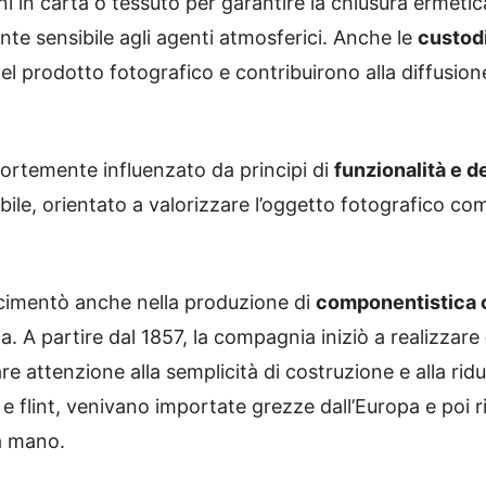
oni in carta o tessuto per garantire la chiusura ermeti
e sensibile agli agenti atmosferici. Anche le
custod
l prodotto fotografico e contribuirono alla diffusion
 fortemente influenzato da principi di
funzionalità e 
bile, orientato a valorizzare l’oggetto fotografico c
cimentò anche nella produzione di
componentistica o
ica. A partire dal 1857, la compagnia iniziò a realizzare
e attenzione alla semplicità di costruzione e alla rid
 flint, venivano importate grezze dall’Europa e poi rif
a mano.