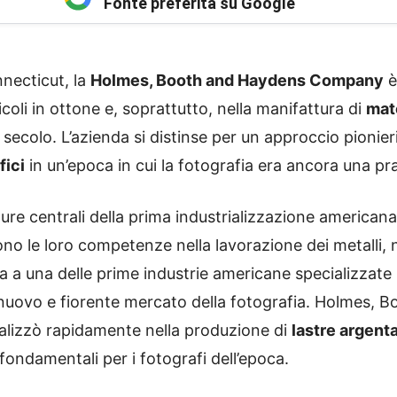
Fonte preferita su Google
necticut, la
Holmes, Booth and Haydens Company
è
icoli in ottone e, soprattutto, nella manifattura di
mate
 secolo. L’azienda si distinse per un approccio pionier
fici
in un’epoca in cui la fotografia era ancora una p
ure centrali della prima industrializzazione american
irono le loro competenze nella lavorazione dei metalli, 
 a una delle prime industrie americane specializzate 
l nuovo e fiorente mercato della fotografia. Holmes,
ializzò rapidamente nella produzione di
lastre argent
i fondamentali per i fotografi dell’epoca.