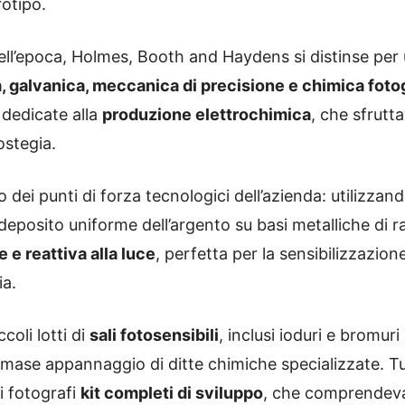
otipo.
ell’epoca, Holmes, Booth and Haydens si distinse per 
, galvanica, meccanica di precisione e chimica foto
 dedicate alla
produzione elettrochimica
, che sfrutt
ostegia.
 dei punti di forza tecnologici dell’azienda: utilizzand
il deposito uniforme dell’argento su basi metalliche d
e e reattiva alla luce
, perfetta per la sensibilizzazio
ia.
oli lotti di
sali fotosensibili
, inclusi ioduri e bromur
rimase appannaggio di ditte chimiche specializzate. 
i fotografi
kit completi di sviluppo
, che comprendeva