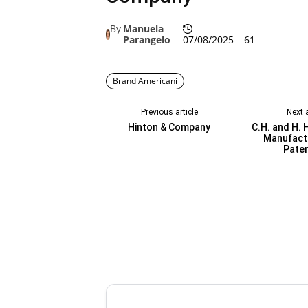
By
Manuela
Parangelo
07/08/2025
61
Brand Americani
Previous article
Next a
Hinton & Company
C.H. and H.
Manufact
Pate