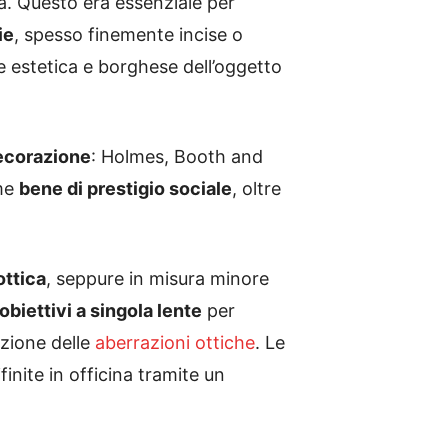
ca. Questo era essenziale per
ie
, spesso finemente incise o
e estetica e borghese dell’oggetto
decorazione
: Holmes, Booth and
ome
bene di prestigio sociale
, oltre
ttica
, seppure in misura minore
obiettivi a singola lente
per
uzione delle
aberrazioni ottiche
. Le
inite in officina tramite un