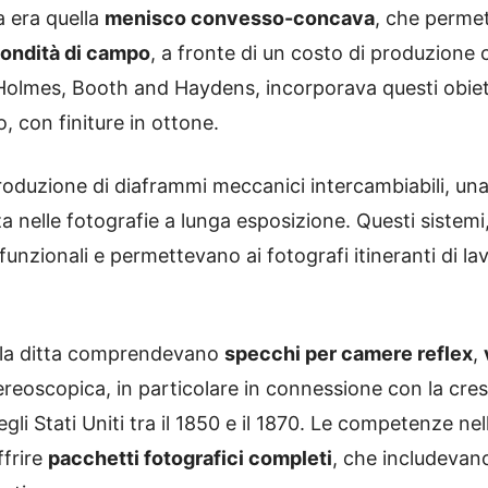
a era quella
menisco convesso-concava
, che perme
fondità di campo
, a fronte di un costo di produzione
 Holmes, Booth and Haydens, incorporava questi obie
o, con finiture in ottone.
ntroduzione di diaframmi meccanici intercambiabili, un
za nelle fotografie a lunga esposizione. Questi sistemi
unzionali e permettevano ai fotografi itineranti di la
alla ditta comprendevano
specchi per camere reflex
,
tereoscopica, in particolare in connessione con la cr
li Stati Uniti tra il 1850 e il 1870. Le competenze nel
ffrire
pacchetti fotografici completi
, che includevano