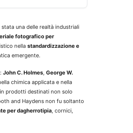
 stata una delle realtà industriali
riale fotografico per
istico nella
standardizzazione e
ratica emergente.
a:
John C. Holmes
,
George W.
nella chimica applicata e nella
in prodotti destinati non solo
 Booth and Haydens non fu soltanto
ate per dagherrotipia
, cornici,