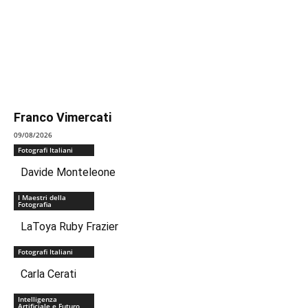
Franco Vimercati
09/08/2026
Fotografi Italiani
Davide Monteleone
I Maestri della
Fotografia
LaToya Ruby Frazier
Fotografi Italiani
Carla Cerati
Intelligenza
Artificiale e Futuro