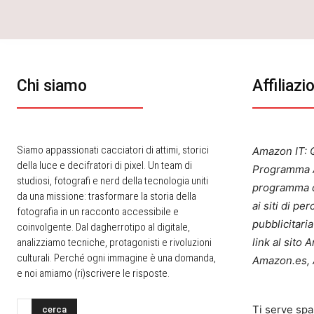
Chi siamo
Affiliazi
Siamo appassionati cacciatori di attimi, storici
Amazon IT: Q
della luce e decifratori di pixel. Un team di
Programma A
studiosi, fotografi e nerd della tecnologia uniti
programma d
da una missione: trasformare la storia della
ai siti di p
fotografia in un racconto accessibile e
pubblicitari
coinvolgente. Dal dagherrotipo al digitale,
link al sito
analizziamo tecniche, protagonisti e rivoluzioni
culturali. Perché ogni immagine è una domanda,
Amazon.es, 
e noi amiamo (ri)scrivere le risposte.
Ti serve spa
cerca