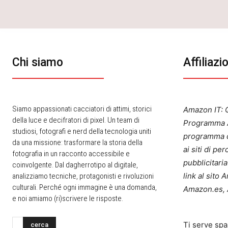
Chi siamo
Affiliazi
Siamo appassionati cacciatori di attimi, storici
Amazon IT: Q
della luce e decifratori di pixel. Un team di
Programma A
studiosi, fotografi e nerd della tecnologia uniti
programma d
da una missione: trasformare la storia della
ai siti di p
fotografia in un racconto accessibile e
pubblicitari
coinvolgente. Dal dagherrotipo al digitale,
link al sito
analizziamo tecniche, protagonisti e rivoluzioni
culturali. Perché ogni immagine è una domanda,
Amazon.es, 
e noi amiamo (ri)scrivere le risposte.
Ti serve spa
cerca