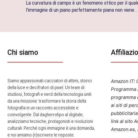
La curvatura di campo è un fenomeno ottico per il qual
l’immagine di un piano perfettamente piana non viene..
Chi siamo
Affiliazi
Siamo appassionati cacciatori di attimi, storici
Amazon IT: Q
della luce e decifratori di pixel. Un team di
Programma A
studiosi, fotografi e nerd della tecnologia uniti
programma d
da una missione: trasformare la storia della
ai siti di p
fotografia in un racconto accessibile e
pubblicitari
coinvolgente. Dal dagherrotipo al digitale,
link al sito
analizziamo tecniche, protagonisti e rivoluzioni
culturali. Perché ogni immagine è una domanda,
Amazon.es, 
e noi amiamo (ri)scrivere le risposte.