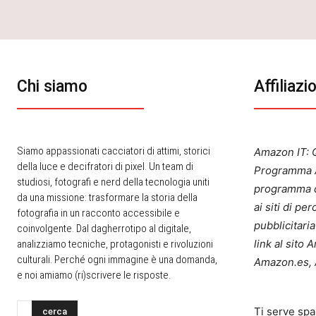
Chi siamo
Affiliazi
Siamo appassionati cacciatori di attimi, storici
Amazon IT: Q
della luce e decifratori di pixel. Un team di
Programma A
studiosi, fotografi e nerd della tecnologia uniti
programma d
da una missione: trasformare la storia della
ai siti di p
fotografia in un racconto accessibile e
pubblicitari
coinvolgente. Dal dagherrotipo al digitale,
link al sito
analizziamo tecniche, protagonisti e rivoluzioni
culturali. Perché ogni immagine è una domanda,
Amazon.es, 
e noi amiamo (ri)scrivere le risposte.
Ti serve spa
cerca