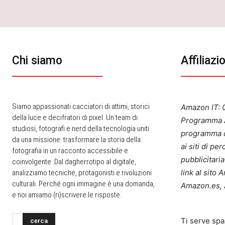
Chi siamo
Affiliazi
Siamo appassionati cacciatori di attimi, storici
Amazon IT: Q
della luce e decifratori di pixel. Un team di
Programma A
studiosi, fotografi e nerd della tecnologia uniti
programma d
da una missione: trasformare la storia della
ai siti di p
fotografia in un racconto accessibile e
pubblicitari
coinvolgente. Dal dagherrotipo al digitale,
link al sito
analizziamo tecniche, protagonisti e rivoluzioni
culturali. Perché ogni immagine è una domanda,
Amazon.es, 
e noi amiamo (ri)scrivere le risposte.
Ti serve spa
cerca