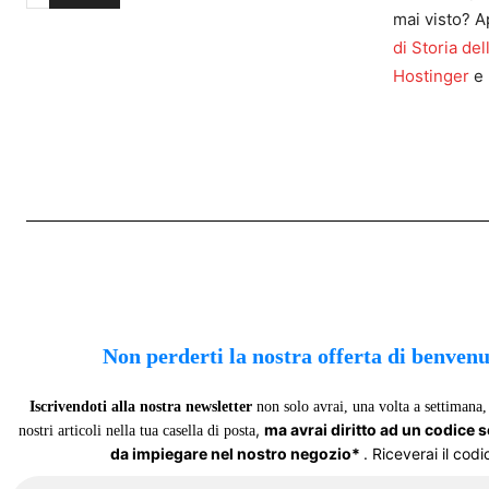
mai visto? A
di Storia del
Hostinger
e 
Non perderti la nostra offerta di benven
Iscrivendoti alla nostra newsletter
non solo avrai, una volta a settimana, 
,
ma avrai diritto ad un codice 
nostri articoli nella tua casella di posta
da impiegare nel nostro negozio*
. Riceverai il codi