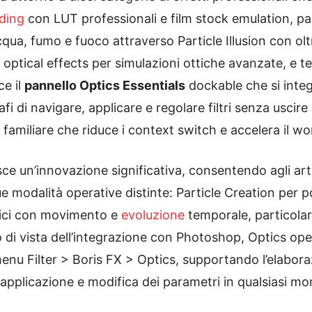
ading
con LUT professionali e film stock emulation, pa
cqua, fumo e fuoco attraverso Particle Illusion con o
, optical effects per simulazioni ottiche avanzate, e 
ce il
pannello Optics Essentials
dockable che si integ
i di navigare, applicare e regolare filtri senza usci
familiare che riduce i context switch e accelera il wo
sce un’innovazione significativa, consentendo agli artist
 modalità operative distinte: Particle Creation per po
mici con movimento e
evoluzione
temporale, particolar
o di vista dell’integrazione con Photoshop, Optics op
enu Filter > Boris FX > Optics, supportando l’elabora
iapplicazione e modifica dei parametri in qualsiasi