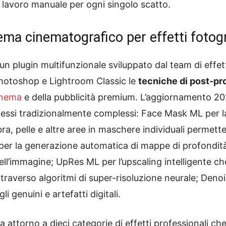
i lavoro manuale per ogni singolo scatto.
ema cinematografico per effetti fotogr
 plugin multifunzionale sviluppato dal team di effetti
hotoshop e Lightroom Classic le
tecniche di post-p
inema
e della pubblicità premium. L’aggiornamento 20
cessi tradizionalmente complessi: Face Mask ML per 
bbra, pelle e altre aree in maschere individuali perme
er la generazione automatica di mappe di profondità 
nell’immagine; UpRes ML per l’upscaling intelligente c
traverso algoritmi di super-risoluzione neurale; Deno
i genuini e artefatti digitali.
za attorno a dieci categorie di effetti professionali c