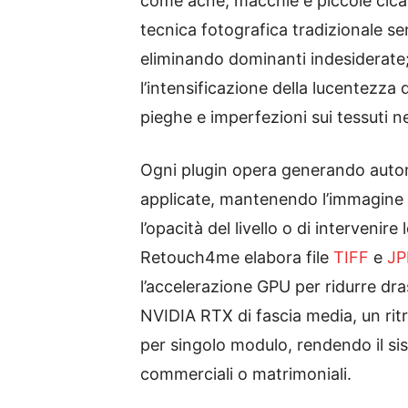
come acne, macchie e piccole cicatr
tecnica fotografica tradizionale se
eliminando dominanti indesiderate; 
l’intensificazione della lucentezza
pieghe e imperfezioni sui tessuti n
Ogni plugin opera generando autom
applicate, mantenendo l’immagine or
l’opacità del livello o di interven
Retouch4me elabora file
TIFF
e
JP
l’accelerazione GPU per ridurre dr
NVIDIA RTX di fascia media, un rit
per singolo modulo, rendendo il sis
commerciali o matrimoniali.