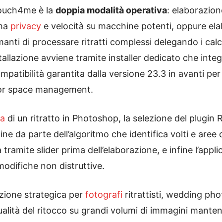
etouch4me è la
doppia modalità operativa
: elaborazion
ima
privacy
e velocità su macchine potenti, oppure el
i di processare ritratti complessi delegando i calcol
allazione avviene tramite installer dedicato che integ
tibilità garantita dalla versione 23.3 in avanti per
color space management.
ra
di un ritratto in Photoshop, la selezione del plug
agine da parte dell’algoritmo che identifica volti e aree
tramite slider prima dell’elaborazione, e infine l’appli
odifiche non distruttive.
ione strategica per
fotografi
ritrattisti, wedding ph
alità del ritocco su grandi volumi di immagini mantene