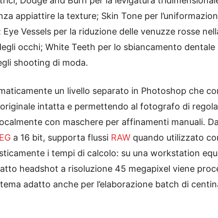
ici; Dodge and Burn per la levigatura tridimensionale
nza appiattire la texture; Skin Tone per l’uniformazi
Eye Vessels per la riduzione delle venuzze rosse nella
 degli occhi; White Teeth per lo sbiancamento dentale 
egli shooting di moda.
aticamente un livello separato in Photoshop che con
iginale intatta e permettendo al fotografo di regolare 
ire localmente con maschere per affinamenti manuali. Da
EG
a 16 bit, supporta flussi
RAW
quando utilizzato co
asticamente i tempi di calcolo: su una workstation eq
ratto headshot a risoluzione 45 megapixel viene proc
tema adatto anche per l’elaborazione batch di centina