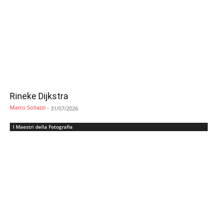
Rineke Dijkstra
Marco Sollazzi
-
31/07/2026
I Maestri della Fotografia