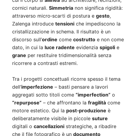
cui il corpo si
allinea
ad architetture, recinzioni,
cornici naturali.
Simmetria
non significa rigidità:
attraverso micro‑scarti di postura e
gesto
,
Zalenga introduce
tensioni
che impediscono la
cristallizzazione in schema. Il risultato è un
discorso sull’
ordine
come
costrutto
e non come
dato, in cui la
luce radente
evidenzia
spigoli
e
grane
per restituire tridimensionalità senza
ricorrere a contrasti estremi.
Tra i progetti concettuali ricorre spesso il tema
dell’
imperfezione
– basti pensare a lavori
aggregati sotto titoli come
“imperfection”
o
“repurpose”
– che affrontano la
fragilità
come
motore estetico. Qui la
post‑produzione
è
deliberatamente visibile in piccole
suture
digitali o
cancellazioni
strategiche, a ribadire
che il file fotografico è un
documento