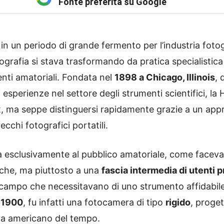
Fonte preferita su Google
n un periodo di grande fermento per l’industria fotog
tografia si stava trasformando da pratica specialistica 
nti amatoriali. Fondata nel
1898 a Chicago, Illinois
, 
esperienze nel settore degli strumenti scientifici, l
t, ma seppe distinguersi rapidamente grazie a un ap
ecchi fotografici portatili.
ta esclusivamente al pubblico amatoriale, come facev
che, ma piuttosto a una
fascia intermedia di utenti p
 campo che necessitavano di uno strumento affidabile
l 1900
, fu infatti una fotocamera di tipo
rigido
, proget
ma americano del tempo.