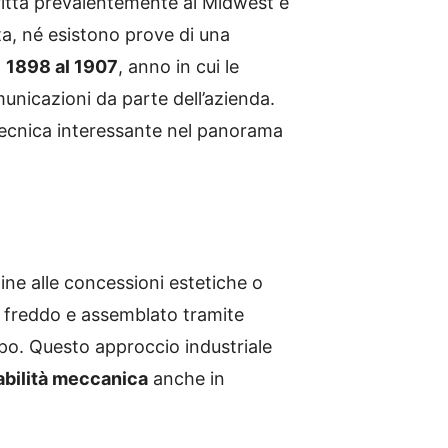
ritta prevalentemente al Midwest e
ta, né esistono prove di una
l
1898 al 1907
, anno in cui le
unicazioni da parte dell’azienda.
 tecnica interessante nel panorama
ne alle concessioni estetiche o
a freddo e assemblato tramite
po. Questo approccio industriale
abilità meccanica
anche in