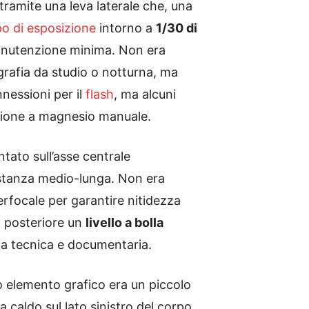
tramite una leva laterale che, una
o di esposizione
intorno a
1/30 di
manutenzione minima. Non era
grafia da studio o notturna, ma
nessioni per il
flash
, ma alcuni
azione a magnesio manuale.
tato sull’asse centrale
distanza medio-lunga. Non era
perfocale per garantire nitidezza
so posteriore un
livello a bolla
fia tecnica e documentaria.
ico elemento grafico era un piccolo
 caldo sul lato sinistro del corpo