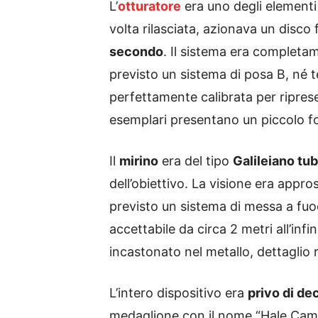
L’
otturatore
era uno degli elementi 
volta rilasciata, azionava un disco
secondo
. Il sistema era completa
previsto un sistema di posa B, né 
perfettamente calibrata per ripres
esemplari presentano un piccolo fo
Il
mirino
era del tipo
Galileiano tu
dell’obiettivo. La visione era appr
previsto un sistema di messa a fuoc
accettabile da circa 2 metri all’in
incastonato nel metallo, dettaglio 
L’intero dispositivo era
privo di de
medaglione con il nome “Hale Camera