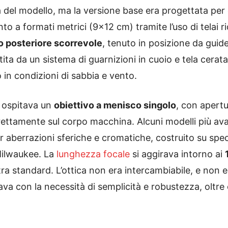
 del modello, ma la versione base era progettata per
to a formati metrici (9×12 cm) tramite l’uso di telai ri
o posteriore scorrevole
, tenuto in posizione da guid
ntita da un sistema di guarnizioni in cuoio e tela cer
o in condizioni di sabbia e vento.
 ospitava un
obiettivo a menisco singolo
, con apertu
rettamente sul corpo macchina. Alcuni modelli più a
er aberrazioni sferiche e cromatiche, costruito su spec
 Milwaukee. La
lunghezza focale
si aggirava intorno ai
ra standard. L’ottica non era intercambiabile, e non e
egava con la necessità di semplicità e robustezza, oltr