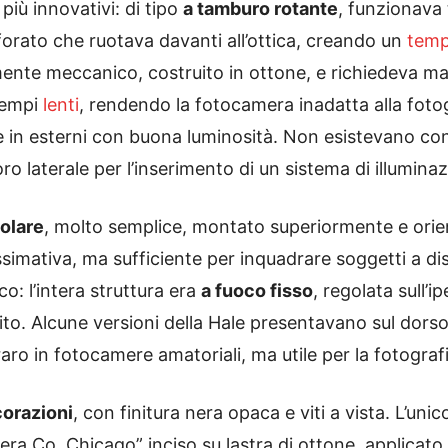
più innovativi: di tipo
a tamburo rotante
, funzionava 
 forato che ruotava davanti all’ottica, creando un
temp
mente meccanico, costruito in ottone, e richiedeva 
tempi
lenti
, rendendo la fotocamera inadatta alla foto
e in esterni con buona luminosità. Non esistevano con
ro laterale per l’inserimento di un sistema di illumin
bolare
, molto semplice, montato superiormente e orien
ossimativa, ma sufficiente per inquadrare soggetti a 
o: l’intera struttura era
a fuoco fisso
, regolata sull’i
finito. Alcune versioni della Hale presentavano sul dor
raro in fotocamere amatoriali, ma utile per la fotogra
corazioni
, con finitura nera opaca e viti a vista. L’un
 Co. Chicago” inciso su lastra di ottone, applicato a