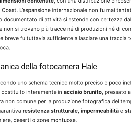
dimensioni contenute
, con una distribuzione circosc
st Coast. L’espansione internazionale non fu mai tenta
odo documentato di attività si estende con certezza da
e non si trovano più tracce né di produzioni né di com
 breve fu tuttavia sufficiente a lasciare una traccia
poca.
canica della fotocamera Hale
econdo uno schema tecnico molto preciso e poco incli
 costituito interamente in
acciaio brunito
, pressato 
ra non comune per la produzione fotografica del tem
garantiva
resistenza strutturale
,
impermeabilità
e
st
miniere, deserti o zone montuose.