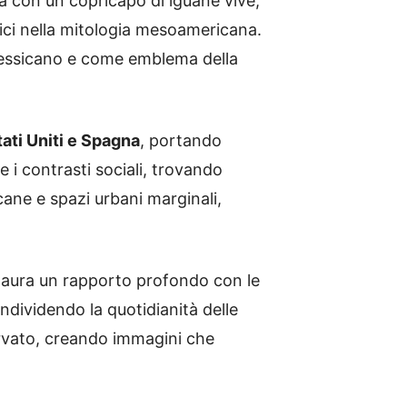
a con un copricapo di iguane vive,
ici nella mitologia mesoamericana.
 messicano e come emblema della
tati Uniti e Spagna
, portando
 i contrasti sociali, trovando
cane e spazi urbani marginali,
nstaura un rapporto profondo con le
dividendo la quotidianità delle
ervato, creando immagini che