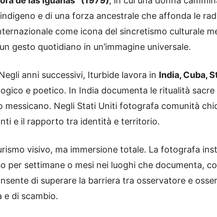
ora de las Iguanas” (1979)
, in cui una donna cammin
ndigeno e di una forza ancestrale che affonda le rad
o internazionale come icona del sincretismo culturale
 un gesto quotidiano in un’immagine universale.
 Negli anni successivi, Iturbide lavora in
India, Cuba, S
ico e poetico. In India documenta le ritualità sacre e
so messicano. Negli Stati Uniti fotografa comunità chi
i e il rapporto tra identità e territorio.
 turismo visivo, ma immersione totale. La fotografa i
o per settimane o mesi nei luoghi che documenta, con
nsente di superare la barriera tra osservatore e oss
a e di scambio.