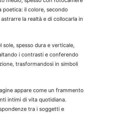
rmato medio, spesso con fotocamere
a poetica: il colore, secondo
strarre la realtà e di collocarla in
l sole, spesso dura e verticale,
saltando i contrasti e conferendo
izione, trasformandosi in simboli
magine appare come un frammento
ti intimi di vita quotidiana.
spondenze tra i soggetti e