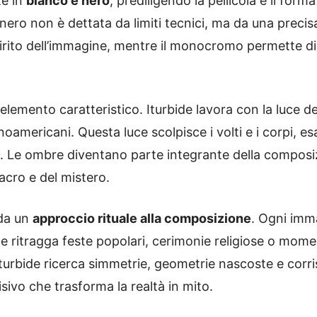
te in
bianco e nero
, prediligendo la pellicola e il fo
 nero non è dettata da limiti tecnici, ma da una precis
 spirito dell’immagine, mentre il monocromo permette di a
elemento caratteristico. Iturbide lavora con la luce de
noamericani. Questa luce scolpisce i volti e i corpi, e
tte. Le ombre diventano parte integrante della compos
sacro e del mistero.
 da un
approccio rituale alla composizione
. Ogni im
che ritragga feste popolari, cerimonie religiose o momen
Iturbide ricerca simmetrie, geometrie nascoste e corri
sivo che trasforma la realtà in mito.