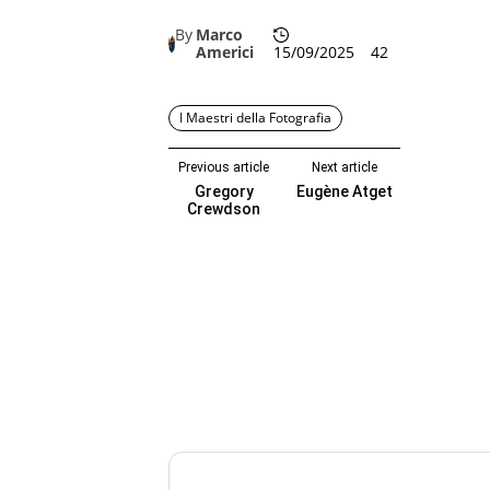
By
Marco
Americi
15/09/2025
42
I Maestri della Fotografia
Previous article
Next article
Gregory
Eugène Atget
Crewdson