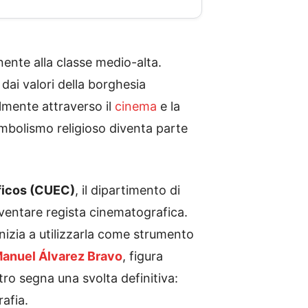
ente alla classe medio-alta.
dai valori della borghesia
almente attraverso il
cinema
e la
l simbolismo religioso diventa parte
ficos (CUEC)
, il dipartimento di
diventare regista cinematografica.
nizia a utilizzarla come strumento
anuel Álvarez Bravo
, figura
ro segna una svolta definitiva:
afia.