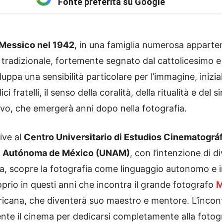
Fonte preferita su Google
 Messico nel 1942
, in una famiglia numerosa apparten
 tradizionale, fortemente segnato dal cattolicesimo e 
uppa una sensibilità particolare per l’immagine, inizi
ci fratelli, il senso della coralità, della ritualità e de
ivo, che emergerà anni dopo nella fotografia.
rive al
Centro Universitario di Estudios Cinematográ
al Autónoma de México (UNAM)
, con l’intenzione di 
via, scopre la fotografia come linguaggio autonomo e i
prio in questi anni che incontra il grande fotografo
M
ericana, che diventerà suo maestro e mentore. L’incont
te il cinema per dedicarsi completamente alla fotogr