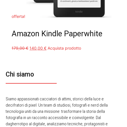
offerta!
Amazon Kindle Paperwhite
Il
Il
179,00
€
140,00
€
Acquista prodotto
prezzo
prezzo
originale
attuale
era:
è:
Chi siamo
179,00 €.
140,00 €.
Siamo appassionati cacciatori di attimi, storici della luce e
decifratori di pixel. Un team di studiosi, fotografi e nerd della
tecnologia uniti da una missione: trasformare la storia della
fotografia in un racconto accessibile e coinvolgente. Dal
dagherrotipo al digitale, analizziamo tecniche, protagonisti e