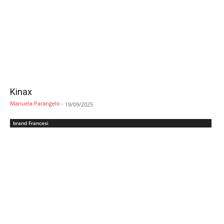
Kinax
Manuela Parangelo
-
19/09/2025
brand Francesi