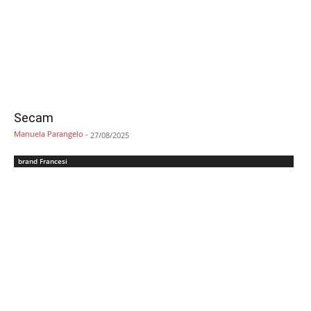
Secam
Manuela Parangelo
-
27/08/2025
brand Francesi