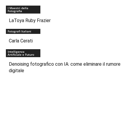
I Maestri della
Fotografia
LaToya Ruby Frazier
Fotografi Italiani
Carla Cerati
Intelligenza
Artificiale e Futuro
Denoising fotografico con IA: come eliminare il rumore
digitale