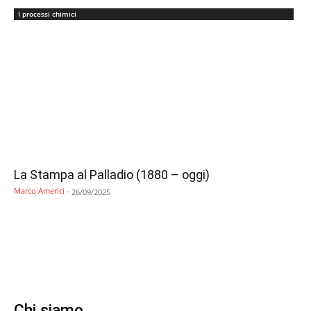
I processi chimici
La Stampa al Palladio (1880 – oggi)
Marco Americi
-
26/09/2025
Chi siamo