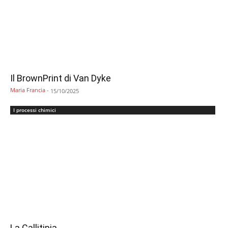
Il BrownPrint di Van Dyke
Maria Francia
-
15/10/2025
I processi chimici
La Callitipia