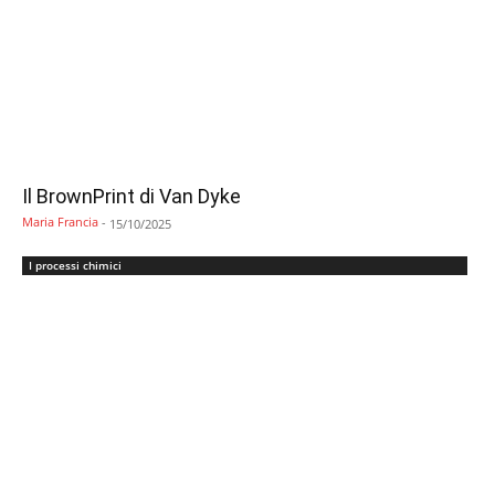
Il BrownPrint di Van Dyke
Maria Francia
-
15/10/2025
I processi chimici