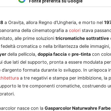
Fonte preferita su Google
98
a Oravița, allora Regno d’Ungheria, e morto nel
19
l panorama della cinematografia a
colori
stava passando
mitato, alle prime soluzioni
tricromatiche sottrattive
fedeltà cromatica o nella brillantezza delle immagini,
yer
della pellicola,
doppia faccia
e
pre-tinta
con color
sui due lati del supporto, pronta a essere modulata pe
 d’argento formata durante lo sviluppo. In un’epoca i
chitettura
a tre negativi e stampa per imbibizione, la 
supporto le tre componenti cromatiche, costruendo u
oratori.
parcolor nasce con la
Gasparcolor Naturwahre Farb