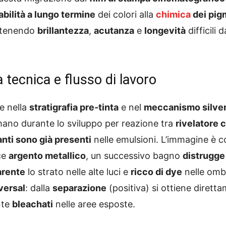
abilità a lungo termine
dei colori alla
chimica
dei pig
antenendo
brillantezza
,
acutanza
e
longevità
difficili 
a tecnica e flusso di lavoro
e nella
stratigrafia pre‑tinta
e nel
meccanismo silve
mano durante lo sviluppo per reazione tra
rivelatore
anti sono già presenti
nelle emulsioni. L’immagine è c
ce
argento metallico
, un successivo bagno
distrugge
arente
lo strato nelle alte luci e
ricco di dye
nelle omb
eversal
: dalla
separazione
(positiva) si ottiene diret
nte
bleachati
nelle aree esposte.