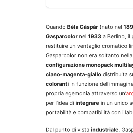
Quando
Béla Gáspár
(nato nel
18
Gasparcolor
nel
1933
a Berlino, i
restituire un ventaglio cromatico li
Gasparcolor non era soltanto nella 
configurazione monopack multila
ciano‑magenta‑giallo
distribuita 
coloranti
in funzione dell’immagine
propria egemonia attraverso un’
ar
per l’idea di
integrare
in un unico 
portabilità e compatibilità con i lab
Dal punto di vista
industriale
, Gas