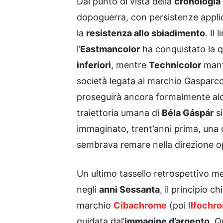
Dal punto di vista della
cronologia
dopoguerra, con persistenze appli
la
resistenza allo sbiadimento
. Il
l’
Eastmancolor
ha conquistato la q
inferiori
, mentre
Technicolor
manti
società legata al marchio Gasparcol
proseguirà ancora formalmente alc
traiettoria umana di
Béla Gáspár
si
immaginato, trent’anni prima, una
sembrava remare nella direzione o
Un ultimo tassello retrospettivo mer
negli
anni Sessanta
, il principio c
marchio
Cibachrome
(poi
Ilfochr
guidata dal’
immagine d’argento
. Q