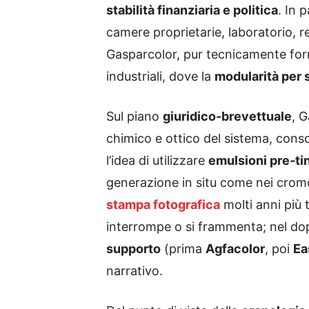
stabilità finanziaria e politica
. In p
camere proprietarie, laboratorio, r
Gasparcolor, pur tecnicamente for
industriali, dove la
modularità per 
Sul piano
giuridico‑brevettuale
, 
chimico e ottico del sistema, conso
l’idea di utilizzare
emulsioni pre‑ti
generazione in situ come nei cro
stampa fotografica
molti anni più 
interrompe o si frammenta; nel dopo
supporto
(prima
Agfacolor
, poi
Ea
narrativo.