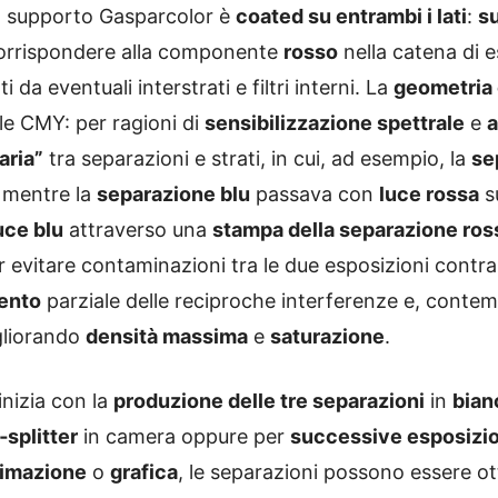
il supporto Gasparcolor è
coated su entrambi i lati
:
su
corrispondere alla componente
rosso
nella catena di 
ti da eventuali interstrati e filtri interni. La
geometria 
ale CMY: per ragioni di
sensibilizzazione spettrale
e
a
aria”
tra separazioni e strati, in cui, ad esempio, la
se
, mentre la
separazione blu
passava con
luce rossa
s
uce blu
attraverso una
stampa della separazione ros
 evitare contaminazioni tra le due esposizioni cont
ento
parziale delle reciproche interferenze e, cont
gliorando
densità massima
e
saturazione
.
inizia con la
produzione delle tre separazioni
in
bian
splitter
in camera oppure per
successive esposizio
imazione
o
grafica
, le separazioni possono essere o