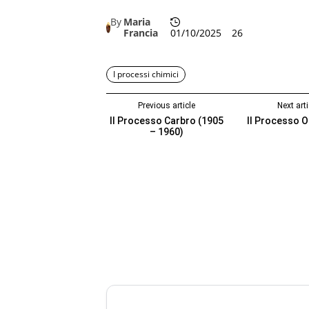
By
Maria
Francia
01/10/2025
26
I processi chimici
Previous article
Next arti
Il Processo Carbro (1905
Il Processo 
– 1960)