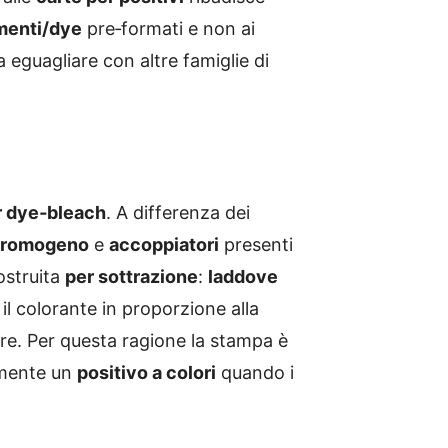
menti/dye
pre‑formati e non ai
da eguagliare con altre famiglie di
r dye‑bleach
. A differenza dei
 cromogeno
e
accoppiatori
presenti
ostruita
per sottrazione
:
laddove
il colorante in proporzione alla
re. Per questa ragione la stampa è
tamente un
positivo a colori
quando i