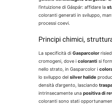
l’intuizione di Gáspár: affidare la
st
coloranti generati in sviluppo, m
processi coevi.
Principi chimici, struttur
La specificità di
Gasparcolor
risied
cromogeni, dove i
coloranti
si for
nello strato, in Gasparcolor i
color
lo sviluppo del
silver halide
produ
densità d’argento, lasciando
trasp
intrinsecamente una
positiva di r
coloranti sono stati opportuname