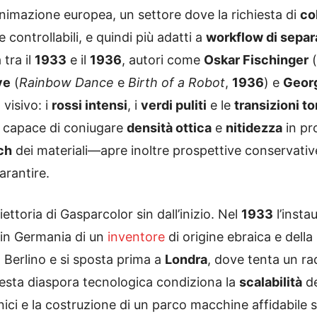
’animazione europea, un settore dove la richiesta di
col
 controllabili, e quindi più adatti a
workflow di separ
 tra il
1933
e il
1936
, autori come
Oskar Fischinger
(
ye
(
Rainbow Dance
e
Birth of a Robot
,
1936
) e
Georg
 visivo: i
rossi intensi
, i
verdi puliti
e le
transizioni to
o capace di coniugare
densità ottica
e
nitidezza
in pr
ch
dei materiali—apre inoltre prospettive conservative
rantire.
iettoria di Gasparcolor sin dall’inizio. Nel
1933
l’insta
 in Germania di un
inventore
di origine ebraica e della 
 Berlino e si sposta prima a
Londra
, dove tenta un ra
esta diaspora tecnologica condiziona la
scalabilità
de
cnici e la costruzione di un parco macchine affidabile