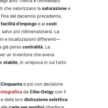
egli anni Trenta e l’immediato
ti che valorizzano la
saturazione
e
a fine del decennio precedente,
a
facilità d’impiego
e ai
costi
 salvo poi ridimensionarsi. La
i e localizzazioni differenti—
 già perso
centralità
. La
 per un inventore che aveva
e
stabile
, in un’epoca in cui tutto
 Cinquanta
e poi con decisione
fotografica
da
Ciba‑Geigy
con il
e della loro
distruzione selettiva
alle
carte per positivi
ribadisce