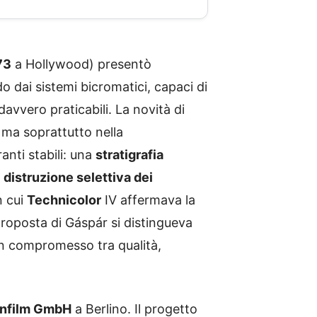
73
a Hollywood) presentò
 dai sistemi bicromatici, capaci di
davvero praticabili. La novità di
 ma soprattutto nella
anti stabili: una
stratigrafia
r
distruzione selettiva dei
n cui
Technicolor
IV affermava la
proposta di Gáspár si distingueva
n compromesso tra qualità,
enfilm GmbH
a Berlino. Il progetto