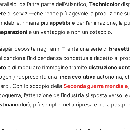
arallelo, dall’altra parte dell’Atlantico,
Technicolor
dis
ete di servizi—che rende più agevole la produzione su
midabile, rimane
più appetibile
per l’animazione, la pu
separazioni
è un vantaggio e non un ostacolo.
Gáspár deposita negli anni Trenta una serie di
brevetti
lidandone l’indipendenza concettuale rispetto ai proc
nte
e di modulare l’immagine tramite
distruzione cont
mogeni) rappresenta una
linea evolutiva
autonoma, che
tardi. Con lo scoppio della
Seconda guerra mondiale
guerra, l’attenzione dell’industria si sposta verso le
stmancolor
), più semplici nella ripresa e nella post