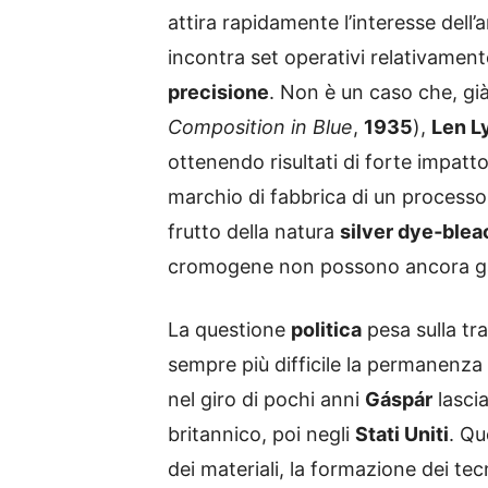
attira rapidamente l’interesse dell
incontra set operativi relativamente
precisione
. Non è un caso che, già
Composition in Blue
,
1935
),
Len L
ottenendo risultati di forte impatto
marchio di fabbrica di un process
frutto della natura
silver dye‑blea
cromogene non possono ancora ga
La questione
politica
pesa sulla tra
sempre più difficile la permanenza
nel giro di pochi anni
Gáspár
lascia
britannico, poi negli
Stati Uniti
. Qu
dei materiali, la formazione dei te