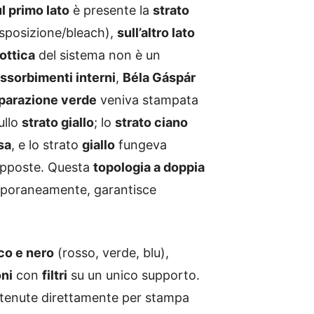
l primo lato
è presente la
strato
esposizione/bleach),
sull’altro lato
ottica
del sistema non è un
ssorbimenti interni
,
Béla Gáspár
parazione verde
veniva stampata
ullo
strato giallo
; lo
strato ciano
sa
, e lo strato
giallo
fungeva
rapposte. Questa
topologia a doppia
emporaneamente, garantisce
co e nero
(rosso, verde, blu),
ni
con
filtri
su un unico supporto.
ttenute direttamente per stampa