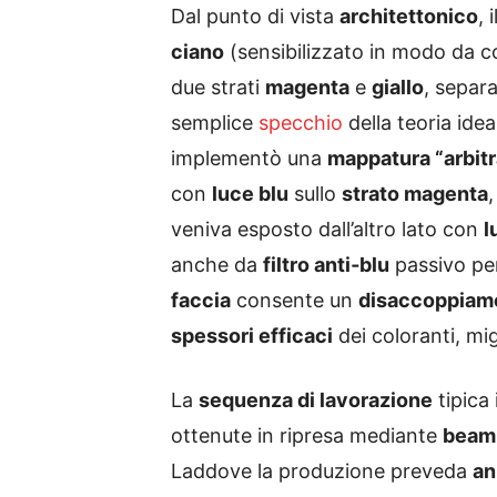
Dal punto di vista
architettonico
, 
ciano
(sensibilizzato in modo da 
due strati
magenta
e
giallo
, separa
semplice
specchio
della teoria ide
implementò una
mappatura “arbitr
con
luce blu
sullo
strato magenta
veniva esposto dall’altro lato con
l
anche da
filtro anti‑blu
passivo per
faccia
consente un
disaccoppiam
spessori efficaci
dei coloranti, mi
La
sequenza di lavorazione
tipica 
ottenute in ripresa mediante
beam‑
Laddove la produzione preveda
an