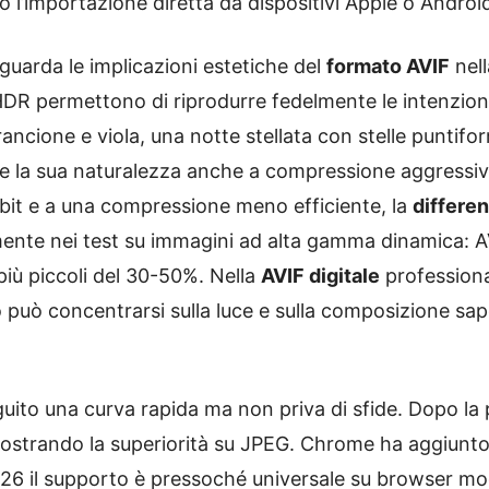
 l’importazione diretta da dispositivi Apple o Androi
guarda le implicazioni estetiche del
formato AVIF
nel
HDR permettono di riprodurre fedelmente le intenzioni
arancione e viola, una notte stellata con stelle puntif
ne la sua naturalezza anche a compressione aggressiv
 bit e a una compressione meno efficiente, la
differen
te nei test su immagini ad alta gamma dinamica: AVI
più piccoli del 30-50%. Nella
AVIF digitale
professiona
afo può concentrarsi sulla luce e sulla composizione s
uito una curva rapida ma non priva di sfide. Dopo la p
strando la superiorità su JPEG. Chrome ha aggiunto 
026 il supporto è pressoché universale su browser mo