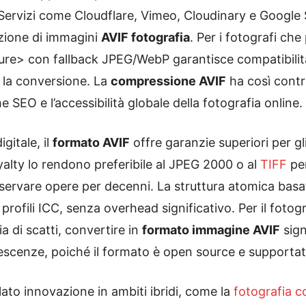
Servizi come Cloudflare, Vimeo, Cloudinary e Google
azione di immagini
AVIF fotografia
. Per i fotografi che
ture> con fallback JPEG/WebP garantisce compatibilità
la conversione. La
compressione AVIF
ha così contri
 SEO e l’accessibilità globale della fotografia online.
gitale, il
formato AVIF
offre garanzie superiori per gli
royalty lo rendono preferibile al JPEG 2000 o al
TIFF
per
servare opere per decenni. La struttura atomica bas
 profili ICC, senza overhead significativo. Per il foto
 di scatti, convertire in
formato immagine AVIF
sign
cenze, poiché il formato è open source e supportato d
lato innovazione in ambiti ibridi, come la
fotografia 