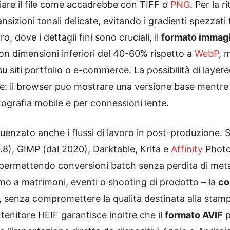
are il file come accadrebbe con TIFF o
PNG
. Per la ri
ansizioni tonali delicate, evitando i gradienti spezzati
, dove i dettagli fini sono cruciali, il
formato immag
n dimensioni inferiori del 40-60% rispetto a
WebP
, 
u siti portfolio o e-commerce. La possibilità di layer
: il browser può mostrare una versione base mentre sc
ografia mobile e per connessioni lente.
luenzato anche i flussi di lavoro in post-produzion
.8), GIMP (dal 2020), Darktable, Krita e
Affinity
Photo
f, permettendo conversioni batch senza perdita di met
amo a matrimoni, eventi o shooting di prodotto – la
co
e, senza compromettere la qualità destinata alla stamp
ntenitore HEIF garantisce inoltre che il
formato AVIF
p