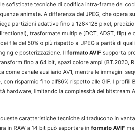
le sofisticate tecniche di codifica intra-frame del co
sequenze animate. A differenza del JPEG, che opera 
iega partizioni adattive fino a 128×128 pixel, predizi
ctional), trasformate multiple (DCT, ADST, flip) e c
e dei file del 50% o più rispetto al JPEG a parità di qua
nging e posterizzazione. Il
formato AVIF
supporta prof
 Transform fino a 64 bit, spazi colore ampi (BT.2020,
a come canale ausiliario AV1, mentre le immagini sequ
 con risparmio fino all’86% rispetto alle GIF. I profi
tà hardware, limitando la complessità del bitstream A
 queste caratteristiche tecniche si traducono in vantag
ra in RAW a 14 bit può esportare in
formato AVIF
man