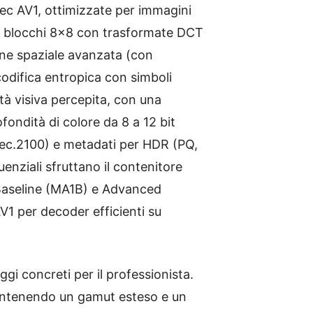
dec AV1, ottimizzate per immagini
su blocchi 8×8 con trasformate DCT
one spaziale avanzata (con
odifica entropica con simboli
lità visiva percepita, con una
ondità di colore da 8 a 12 bit
 Rec.2100) e metadati per HDR (PQ,
enziali sfruttano il contenitore
li Baseline (MA1B) e Advanced
V1 per decoder efficienti su
gi concreti per il professionista.
tenendo un gamut esteso e un