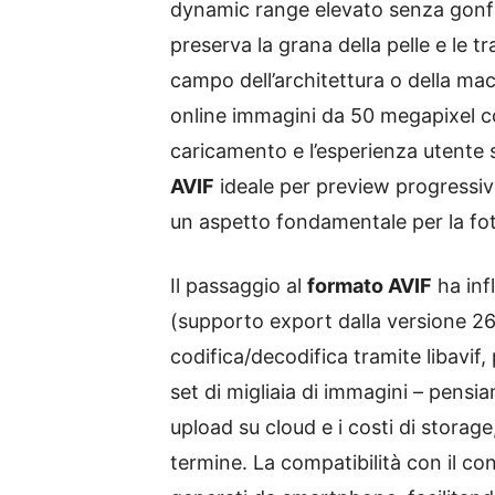
dynamic range elevato senza gonfi
preserva la grana della pelle e le tr
campo dell’architettura o della macro
online immagini da 50 megapixel co
caricamento e l’esperienza utente s
AVIF
ideale per preview progressive
un aspetto fondamentale per la fot
Il passaggio al
formato AVIF
ha inf
(supporto export dalla versione 26
codifica/decodifica tramite libavi
set di migliaia di immagini – pensi
upload su cloud e i costi di storag
termine. La compatibilità con il co