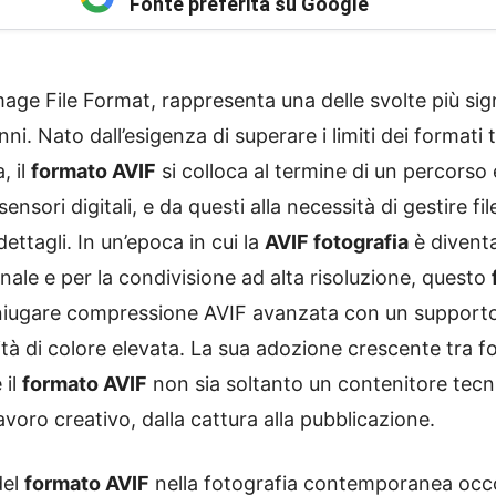
Fonte preferita su Google
age File Format, rappresenta una delle svolte più signi
nni. Nato dall’esigenza di superare i limiti dei formati t
, il
formato AVIF
si colloca al termine di un percorso 
sensori digitali, e da questi alla necessità di gestire 
dettagli. In un’epoca in cui la
AVIF fotografia
è diventa
onale e per la condivisione ad alta risoluzione, questo
oniugare compressione AVIF avanzata con un supporto 
à di colore elevata. La sua adozione crescente tra fo
 il
formato AVIF
non sia soltanto un contenitore tec
lavoro creativo, dalla cattura alla pubblicazione.
del
formato AVIF
nella fotografia contemporanea occorre