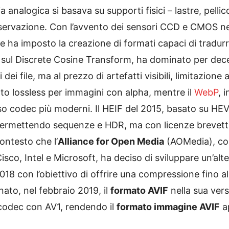
a analogica si basava su supporti fisici – lastre, pell
 conservazione. Con l’avvento dei sensori CCD e CMOS n
le ha imposto la creazione di formati capaci di tradur
sul Discrete Cosine Transform, ha dominato per decen
ei file, ma al prezzo di artefatti visibili, limitazione
to lossless per immagini con alpha, mentre il
WebP
, 
 codec più moderni. Il HEIF del 2015, basato su HEVC
permettendo sequenze e HDR, ma con licenze brevett
ontesto che l’
Alliance for Open Media
(AOMedia), co
sco, Intel e Microsoft, ha deciso di sviluppare un’alte
018 con l’obiettivo di offrire una compressione fino 
 nato, nel febbraio 2019, il
formato AVIF
nella sua vers
 codec con AV1, rendendo il
formato immagine AVIF
ap