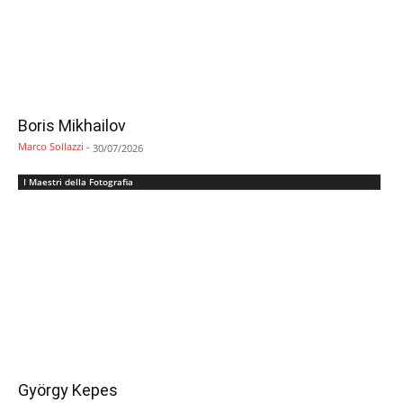
Boris Mikhailov
Marco Sollazzi
-
30/07/2026
I Maestri della Fotografia
György Kepes