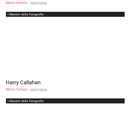
Marco Americi
-
30/07/2026
I Maestri della Fotografia
Harry Callahan
Marco Sollazzi
-
29/07/2026
I Maestri della Fotografia