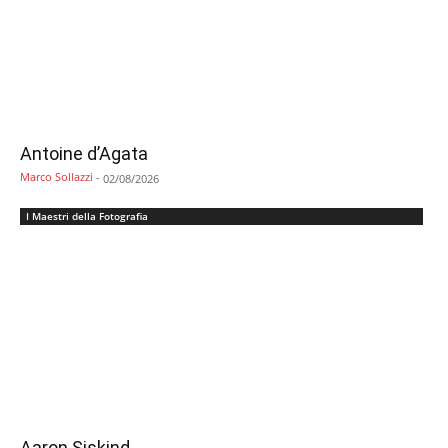
Antoine d’Agata
Marco Sollazzi
-
02/08/2026
I Maestri della Fotografia
Aaron Siskind