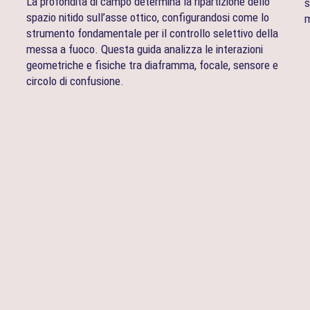
La profondità di campo determina la ripartizione dello
s
spazio nitido sull’asse ottico, configurandosi come lo
m
strumento fondamentale per il controllo selettivo della
messa a fuoco. Questa guida analizza le interazioni
geometriche e fisiche tra diaframma, focale, sensore e
circolo di confusione.