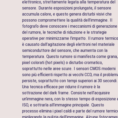
elettronico, strettamente legata alla temperatura del
sensore. Durante esposizioni prolungate, il sensore
accumula calore, e questo genera disturbi visivi che
possono compromettere la qualità dell’immagine. Il
fotografo deve conoscere i meccanismi di generazione
del rumore, le tecniche di riduzione e le strategie
operative per minimizzarne l’impatto. Il rumore termic
è causato dall’agitazione degli elettroni nel materiale
semiconduttore del sensore, che aumenta con la
temperatura. Questo rumore si manifesta come grana,
pixel colorati (hot pixels) o disturbo cromatico,
soprattutto nelle aree scure. I sensori CMOS moderni
sono più efficienti rispetto ai vecchi CCD, ma il problem
persiste, soprattutto con tempi superiori ai 30 secondi.
Una tecnica efficace per ridurre il rumore è la
sottrazione del dark frame. Consiste nell’acquisire
un’immagine nera, con lo stesso tempo di esposizione 
ISO, e sottrarla all’immagine principale. Questo
processo elimina i pixel caldi e parte del rumore termic
migliorando la pulizia dell’immagine. Alcune fotocamer