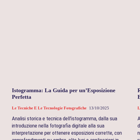
Istogramma: La Guida per un’Esposizione
Perfetta
Le Tecniche E Le Tecnologie Fotografiche
13/10/2025
L
Analisi storica e tecnica dell’istogramma, dalla sua
A
introduzione nella fotografia digitale alla sua
d
interpretazione per ottenere esposizioni corrette, con
n
approfondimenti su ombre, alte luci e applicazioni in
r