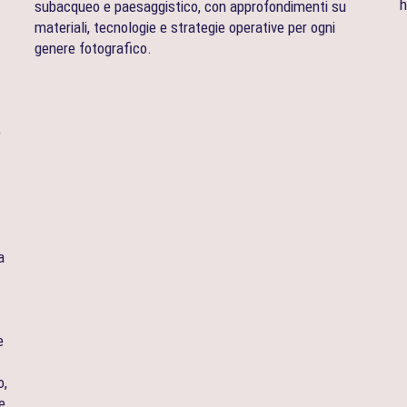
h
subacqueo e paesaggistico, con approfondimenti su
materiali, tecnologie e strategie operative per ogni
genere fotografico.
o
a
e
o,
e