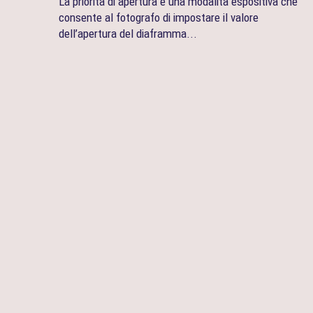
La priorità di apertura è una modalità espositiva che
consente al fotografo di impostare il valore
dell’apertura del diaframma...