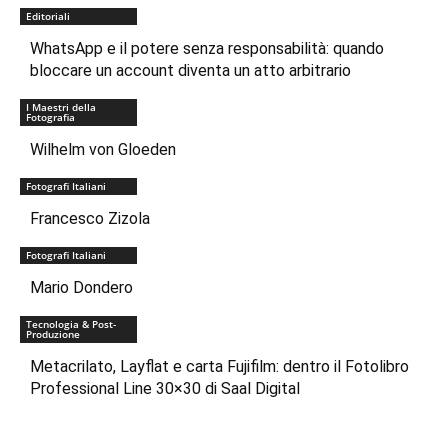
Editoriali
WhatsApp e il potere senza responsabilità: quando
bloccare un account diventa un atto arbitrario
I Maestri della
Fotografia
Wilhelm von Gloeden
Fotografi Italiani
Francesco Zizola
Fotografi Italiani
Mario Dondero
Tecnologia & Post-
Produzione
Metacrilato, Layflat e carta Fujifilm: dentro il Fotolibro
Professional Line 30×30 di Saal Digital