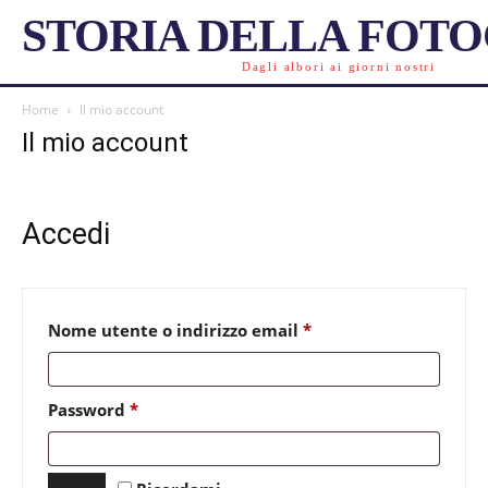
STORIA DELLA FOT
Dagli albori ai giorni nostri
Home
Il mio account
Il mio account
Accedi
Richiesto
Nome utente o indirizzo email
*
Richiesto
Password
*