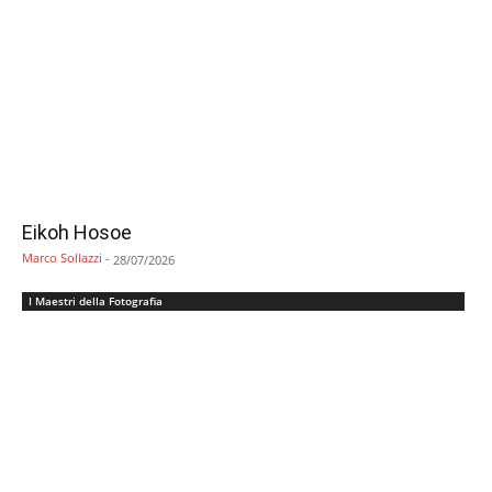
Eikoh Hosoe
Marco Sollazzi
-
28/07/2026
I Maestri della Fotografia