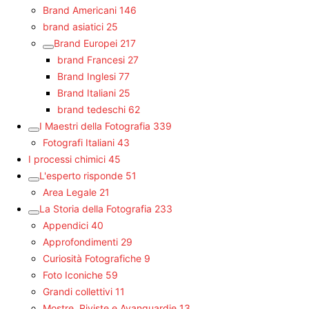
Brand Americani
146
brand asiatici
25
Brand Europei
217
brand Francesi
27
Brand Inglesi
77
Brand Italiani
25
brand tedeschi
62
I Maestri della Fotografia
339
Fotografi Italiani
43
I processi chimici
45
L'esperto risponde
51
Area Legale
21
La Storia della Fotografia
233
Appendici
40
Approfondimenti
29
Curiosità Fotografiche
9
Foto Iconiche
59
Grandi collettivi
11
Mostre, Riviste e Avanguardie
13