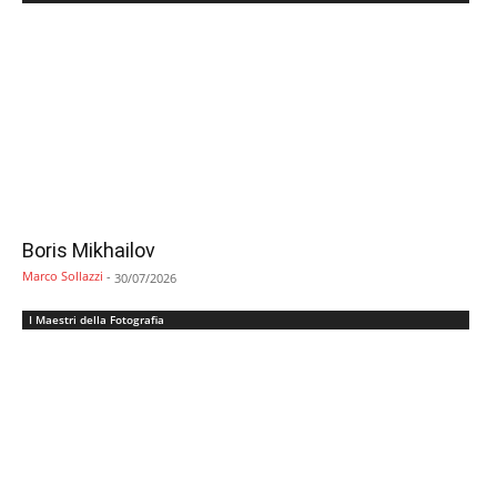
Boris Mikhailov
Marco Sollazzi
-
30/07/2026
I Maestri della Fotografia